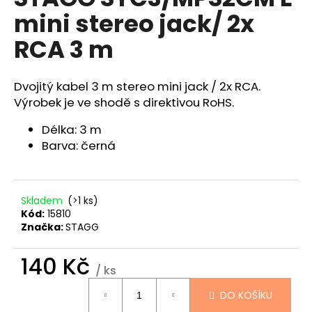
je
a
mini stereo jack/ 2x
0,0
z
j
RCA 3 m
5
í
hvězdiček.
t
Dvojitý kabel 3 m stereo mini jack / 2x RCA.
?
Výrobek je ve shodě s direktivou RoHS.
Délka: 3 m
Barva: černá
HLEDAT
Skladem
(>1 ks)
Kód:
15810
D
Značka:
STAGG
o
p
140 Kč
o
/ ks
r
Měrná
DO KOŠÍKU
u
cena: