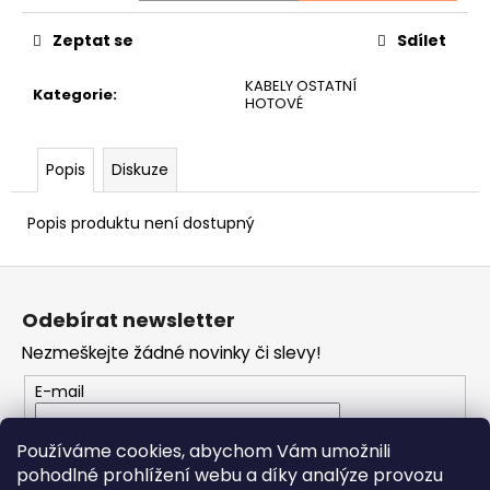
č
u
Zeptat se
Sdílet
j
e
KABELY OSTATNÍ
Kategorie
:
m
HOTOVÉ
e
Popis
Diskuze
DR
STRINGS
Popis produktu není dostupný
DRAGON
SKIN+
COATED
Z
PHOSPHOR
BRONZE
á
LIGHT
Odebírat newsletter
p
12-
Nezmeškejte žádné novinky či slevy!
54
a
STRUNY
t
PRO
E-mail
AKUSTICKOU
í
KYTARU
Vložením e-mailu souhlasíte s
podmínkami
Používáme cookies, abychom Vám umožnili
400
ochrany osobních údajů
pohodlné prohlížení webu a díky analýze provozu
Kč