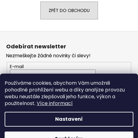
a
ZPĚT DO OBCHODU
j
í
t
Z
?
á
Odebírat newsletter
p
Nezmeškejte žádné novinky či slevy!
a
t
E-mail
HLEDAT
í
Vložením e-mailu souhlasíte s
podmínkami
Používáme cookies, abychom Vám umožnili
ochrany osobních údajů
pohodlné prohlížení webu a díky analýze provozu
webu neustále zlepšovali jeho funkce, výkon a
D
PŘIHLÁSIT SE
použitelnost.
Více informací
o
p
o
Nastavení
r
Vytvořil Shoptet
u