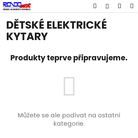
K
Přejít
Hledat
Náku
M
Přihlášen
na
o
obsah
Zpět
Zpět
košík
š
DĚTSKÉ ELEKTRICKÉ
í
C
KYTARY
k
o
p
Produkty teprve připravujeme.
o
t
ř
e
b
u
j
e
Můžete se ale podívat na ostatní
t
kategorie.
e
n