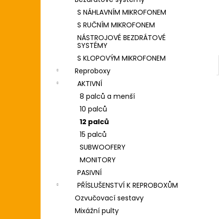
DIGITÁLNÍ PIANO
l
S NÁHLAVNÍM MIKROFONEM
8 690 Kč
S RUČNÍM MIKROFONEM
NÁSTROJOVÉ BEZDRÁTOVÉ
SYSTÉMY
S KLOPOVÝM MIKROFONEM
Reproboxy
AKTIVNÍ
8 palců a menší
10 palců
12 palců
15 palců
SUBWOOFERY
MONITORY
PASIVNÍ
PŘÍSLUŠENSTVÍ K REPROBOXŮM
Ozvučovací sestavy
Mixážní pulty