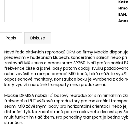
AKUSTICKÁ KYTARA
PHOSPHOR BRON
Kate
STRUNY PRO AK
11 600 Kč
Hmo
400 Kč
EAN
:
Anno
Popis
Diskuze
Nová řada aktivních reproboxů DRM od firmy Mackie disponuje 
především v hudebních klubech, koncertních sálech nebo při
zesilovači MX series a procesorem SP260 tvoří profesionální P
frekvence čisté a jasné, basy potom dodají zvuku požadovano
nebo zavěsit na rampu pomocí M10 bodů, také můžete využít 
odposlechové monitory. Konstrukce boxu je vyrobena z odol
který vydrží i náročné transporty mezi produkcemi.
Mackie DRM12A nabízí 12" basový reproduktor s minimálním 
frekvencí a tři 1" výškové reproduktory pro maximální transpar
sedmi M10 závěsnými body pro horizontální orientaci, nebo jej 
distanční tyč. Na zadní straně potom naleznete dva vstupy Spe
multifunkčním tlačítkem. Pro pohodlný transport je bedna v
stranách.