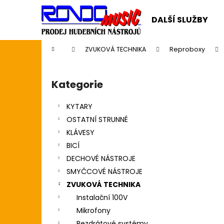
K
Přejít
na
o
DALŠÍ SLUŽBY
obsah
Zpět
Zpět
š
do
do
í
Domů
ZVUKOVÁ TECHNIKA
Reproboxy
k
obchodu
obchodu
P
o
Kategorie
Přeskočit
s
kategorie
t
KYTARY
r
OSTATNÍ STRUNNÉ
a
KLÁVESY
n
BICÍ
n
DECHOVÉ NÁSTROJE
í
SMYČCOVÉ NÁSTROJE
p
ZVUKOVÁ TECHNIKA
a
Instalační 100V
n
Mikrofony
CASIO CDP S110BK BEZ STOJANU
e
Bezdrátové systémy