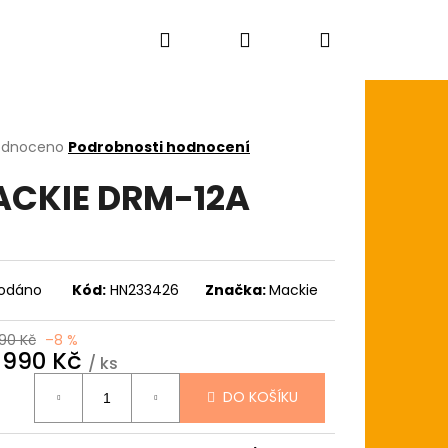
Hledat
Přihlášení
Nákupní
košík
rné
odnoceno
Podrobnosti hodnocení
cení
CKIE DRM-12A
ktu
ček.
odáno
Kód:
HN233426
Značka:
Mackie
90 Kč
–8 %
 990 Kč
/ ks
ná
DO KOŠÍKU
:
AGON SKIN+ COATED