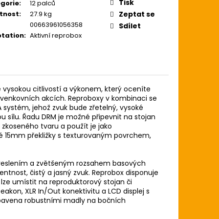
ZE LIGHT 12-54
Tisk
gorie
:
12 palců
USTICKOU KYTARU
tnost
:
27.9 kg
Zeptat se
00663961056358
Sdílet
tation
:
Aktivní reprobox
vysokou citlivostí a výkonem, který oceníte
 venkovních akcích. Reproboxy v kombinaci se
A systém, jehož zvuk bude zřetelný, vysoké
u sílu. Řadu DRM je možné připevnit na stojan
zkoseného tvaru a použít je jako
né 15mm překližky s texturovaným povrchem,
zkreslením a zvětšeným rozsahem basových
entnost, čistý a jasný zvuk. Reprobox disponuje
lze umístit na reproduktorový stojan či
akon, XLR In/Out konektivitu a LCD displej s
ybavena robustními madly na bočních