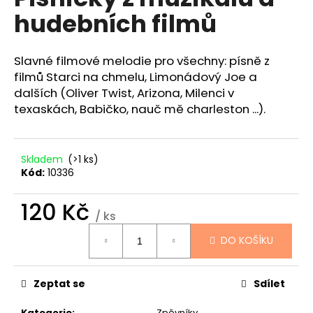
je
a
hudebních filmů
0,0
z
j
5
í
hvězdiček.
Slavné filmové melodie pro všechny: písně z
t
filmů Starci na chmelu, Limonádový Joe a
?
dalších (Oliver Twist, Arizona, Milenci v
texaskách, Babičko, nauč mě charleston ...).
Skladem
(>1 ks)
HLEDAT
Kód:
10336
120 Kč
/ ks
D
Měrná
o
DO KOŠÍKU
cena:
p
o
r
Zeptat se
Sdílet
u
Kategorie
:
Zpěvníky