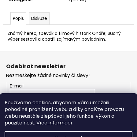
č
u
j
Popis
Diskuze
e
m
Známý herec, zpěvák a filmový historik Ondřej Suchý
e
výběr sestavil a opatřil zajímavým povídáním.
DR
Z
STRINGS
á
DRAGON
Odebírat newsletter
SKIN+
p
COATED
Nezmeškejte žádné novinky či slevy!
a
PHOSPHOR
BRONZE
t
E-mail
LIGHT
í
12-
54
Vložením e-mailu souhlasíte s
podmínkami
Používáme cookies, abychom Vám umožnili
STRUNY
ochrany osobních údajů
pohodlné prohlížení webu a díky analýze provozu
PRO
AKUSTICKOU
webu neustále zlepšovali jeho funkce, výkon a
KYTARU
PŘIHLÁSIT SE
použitelnost.
Více informací
400
Kč