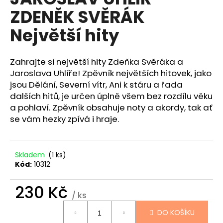
je
a
ZDENĚK SVĚRÁK
4,0
z
j
Největší hity
5
í
hvězdiček.
t
Zahrajte si největší hity Zdeňka Svěráka a
?
Jaroslava Uhlíře! Zpěvník největších hitovek, jako
jsou Dělání, Severní vítr, Ani k stáru a řada
dalších hitů, je určen úplně všem bez rozdílu věku
a pohlaví. Zpěvník obsahuje noty a akordy, tak ať
HLEDAT
se vám hezky zpívá i hraje.
Skladem
(1 ks)
D
Kód:
10312
o
p
230 Kč
o
/ ks
r
Měrná
u
DO KOŠÍKU
cena: