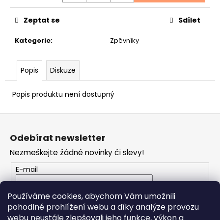
č
u
Zeptat se
Sdílet
j
e
Kategorie
:
Zpěvníky
m
e
Popis
Diskuze
JÁ
PÍSNIČKA
Popis produktu není dostupný
6.
DÍL
Z
180
á
Kč
Odebírat newsletter
p
Nezmeškejte žádné novinky či slevy!
a
t
E-mail
í
Vložením e-mailu souhlasíte s
podmínkami
Používáme cookies, abychom Vám umožnili
ochrany osobních údajů
pohodlné prohlížení webu a díky analýze provozu
webu neustále zlepšovali jeho funkce, výkon a