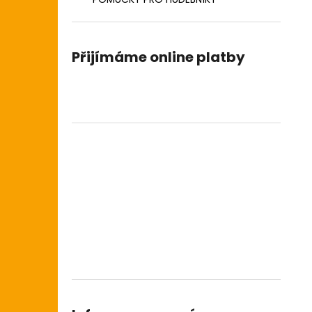
DIGITÁLNÍ PIANO
l
8 690 Kč
Přijímáme online platby