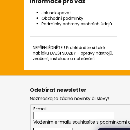
Informace pro vás
Jak nakupovat
Obchodní podmínky
Podmínky ochrany osobních údajů
NEPŘEHLÉDNĚTE ! Prohlédněte si také
nabídku DALŠÍ SLUŽBY - opravy nástrojů,
zvučení, instalace a nahrávání.
Z
á
Odebírat newsletter
p
Nezmeškejte žádné novinky či slevy!
a
t
E-mail
í
Vložením e-mailu souhlasíte s
podmínkami o