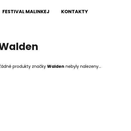
FESTIVAL MALINKEJ
KONTAKTY
Co potřebujete najít?
Walden
HLEDAT
Žádné produkty značky
Walden
nebyly nalezeny...
Doporučujeme
TOKAI CAT'S EYES DREADNOUGHT CE62
DR STRINGS DR