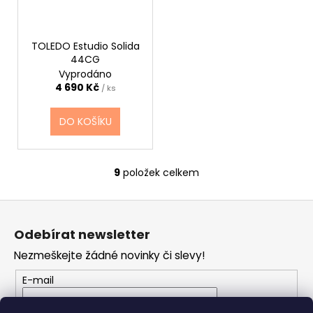
TOLEDO Estudio Solida
44CG
Vyprodáno
4 690 Kč
/ ks
DO KOŠÍKU
9
položek celkem
O
v
Z
l
á
á
Odebírat newsletter
d
p
a
Nezmeškejte žádné novinky či slevy!
a
c
t
E-mail
í
í
p
Vložením e-mailu souhlasíte s
podmínkami