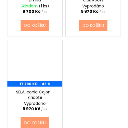
Limba
Oak Roots
Skladem
(1 ks)
Vyprodáno
9 700 Kč
9 970 Kč
/ ks
/ ks
DO KOŠÍKU
DO KOŠÍKU
17 790 KČ
–43 %
SELA Iconic Cajon -
Ziricote
Vyprodáno
9 970 Kč
/ ks
DO KOŠÍKU