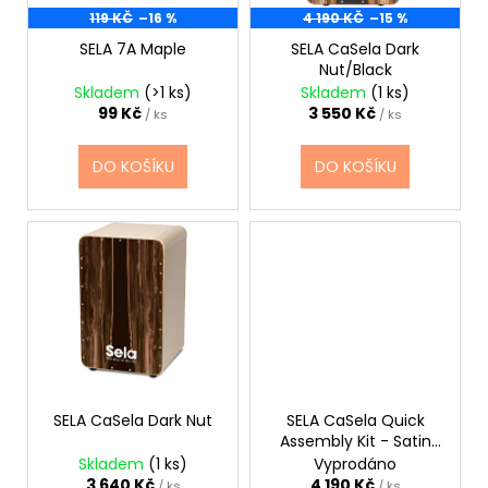
d
r
119 KČ
–16 %
4 190 KČ
–15 %
a
u
o
j
SELA 7A Maple
SELA CaSela Dark
k
Nut/Black
d
í
Skladem
(>1 ks)
Skladem
(1 ks)
t
u
t
99 Kč
3 550 Kč
/ ks
/ ks
ů
k
?
t
DO KOŠÍKU
DO KOŠÍKU
ů
HLEDAT
D
o
p
o
SELA CaSela Dark Nut
SELA CaSela Quick
r
Assembly Kit - Satin
Nut
u
Skladem
(1 ks)
Vyprodáno
3 640 Kč
4 190 Kč
/ ks
/ ks