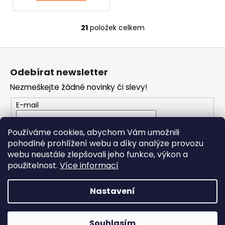
21
položek celkem
O
v
Z
l
á
á
Odebírat newsletter
d
p
a
Nezmeškejte žádné novinky či slevy!
a
c
t
E-mail
í
í
p
Vložením e-mailu souhlasíte s
podmínkami
r
Používáme cookies, abychom Vám umožnili
ochrany osobních údajů
v
pohodlné prohlížení webu a díky analýze provozu
k
webu neustále zlepšovali jeho funkce, výkon a
PŘIHLÁSIT SE
y
použitelnost.
Více informací
v
ý
Nastavení
p
i
Vytvořil Shoptet
s
Souhlasím
Copyright 2026
RONDO MUSIC
. Všechna práva vyhrazena.