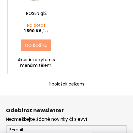
d
r
a
u
o
j
ROSEN g12
k
d
í
Na dotaz
t
u
t
1 890 Kč
/ ks
ů
k
?
t
DO KOŠÍKU
ů
Akustická kytara s
menším tělem.
HLEDAT
1
položek celkem
O
v
D
Z
l
o
á
á
p
Odebírat newsletter
d
p
o
a
Nezmeškejte žádné novinky či slevy!
r
a
c
u
t
E-mail
í