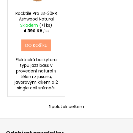
d
r
a
u
o
j
Rocktile Pro JB-30PR
k
Ashwood Natural
d
í
Skladem
(>1 ks)
t
u
t
4 390 Kč
/ ks
ů
k
?
t
DO KOŠÍKU
ů
Elektrická baskytara
typu jazz bass v
HLEDAT
provedení natural s
tělem z jasanu,
javorovým krkem a 2
single coil snímači.
D
o
1
položek celkem
p
O
o
v
r
Z
l
u
á
á
Odebírat newsletter