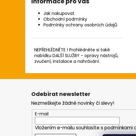
Informace pro vás
Jak nakupovat
Obchodní podmínky
Podmínky ochrany osobních údajů
NEPŘEHLÉDNĚTE ! Prohlédněte si také
nabídku DALŠÍ SLUŽBY - opravy nástrojů,
zvučení, instalace a nahrávání.
Z
á
Odebírat newsletter
p
Nezmeškejte žádné novinky či slevy!
a
t
E-mail
í
Vložením e-mailu souhlasíte s
podmínkami o