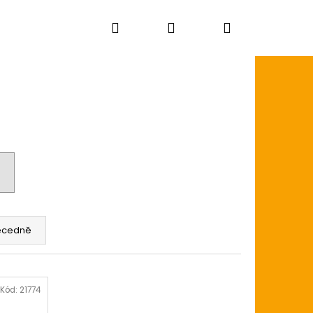
Hledat
Přihlášení
Nákupní
košík
ecedně
Kód:
21774
AGON SKIN+ COATED