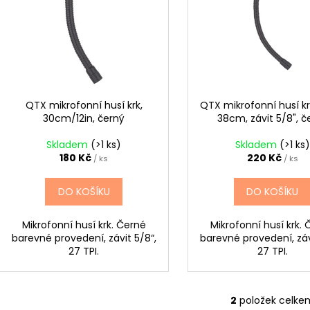
AKUSTICKÁ KYTARA
PHOSPHOR BRON
p
STRUNY PRO AK
i
11 600 Kč
r
s
400 Kč
o
p
d
r
u
o
k
d
QTX mikrofonní husí krk,
QTX mikrofonní husí kr
t
30cm/12in, černý
38cm, závit 5/8", č
u
ů
k
Skladem
(>1 ks)
Skladem
(>1 ks)
t
180 Kč
220 Kč
/ ks
/ ks
ů
DO KOŠÍKU
DO KOŠÍKU
Mikrofonní husí krk. Černé
Mikrofonní husí krk.
barevné provedení, závit 5/8“,
barevné provedení, záv
27 TPI.
27 TPI.
2
položek celke
O