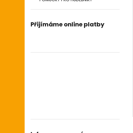
DIGITÁLNÍ PIANO
l
8 690 Kč
Přijímáme online platby