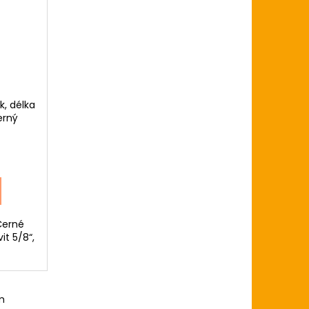
ZE LIGHT 12-54
USTICKOU KYTARU
k, délka
erný
 Černé
it 5/8“,
m