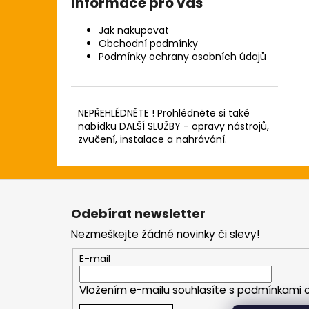
Informace pro vás
Jak nakupovat
Obchodní podmínky
Podmínky ochrany osobních údajů
NEPŘEHLÉDNĚTE ! Prohlédněte si také
nabídku DALŠÍ SLUŽBY - opravy nástrojů,
zvučení, instalace a nahrávání.
Z
á
Odebírat newsletter
p
Nezmeškejte žádné novinky či slevy!
a
t
E-mail
í
Vložením e-mailu souhlasíte s
podmínkami o