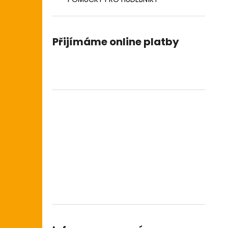
DIGITÁLNÍ PIANO
l
8 690 Kč
Přijímáme online platby