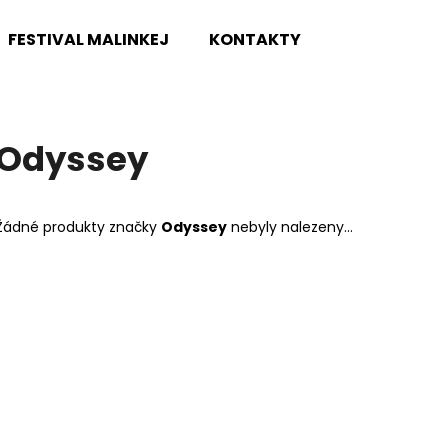
FESTIVAL MALINKEJ
KONTAKTY
Co potřebujete najít?
Odyssey
HLEDAT
Žádné produkty značky
Odyssey
nebyly nalezeny...
Doporučujeme
TOKAI CAT'S EYES DREADNOUGHT CE62
DR STRINGS DR