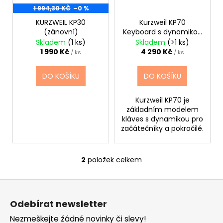
d
r
1 994,30 KČ
–0 %
a
u
o
j
KURZWEIL KP30
Kurzweil KP70
k
(zánovní)
Keyboard s dynamikou
d
í
úhozu
Skladem
(1 ks)
Skladem
(>1 ks)
t
u
t
1 990 Kč
4 290 Kč
/ ks
/ ks
ů
k
?
t
DO KOŠÍKU
DO KOŠÍKU
ů
Kurzweil KP70 je
základním modelem
HLEDAT
kláves s dynamikou pro
začátečníky a pokročilé.
D
2
položek celkem
O
o
v
p
Z
l
o
á
á
r
Odebírat newsletter
d
p
u
a
Nezmeškejte žádné novinky či slevy!