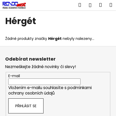
K
Přejít
Hledat
Náku
M
Přihlášen
na
o
obsah
Zpět
Zpět
košík
š
Hérgét
í
C
k
o
Žádné produkty značky
Hérgét
nebyly nalezeny...
p
o
Z
t
á
Odebírat newsletter
ř
p
Nezmeškejte žádné novinky či slevy!
e
a
b
t
E-mail
u
í
j
Vložením e-mailu souhlasíte s
podmínkami
ochrany osobních údajů
e
t
PŘIHLÁSIT SE
e
n