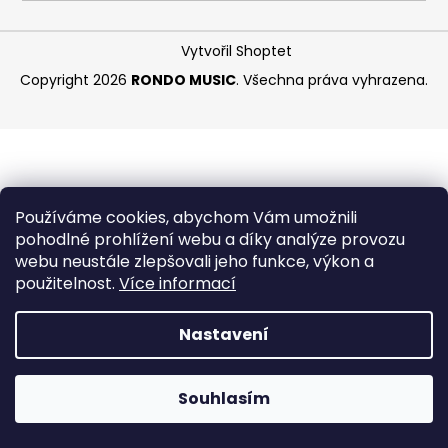
a
j
Vytvořil Shoptet
í
Copyright 2026
RONDO MUSIC
. Všechna práva vyhrazena.
t
?
Používáme cookies, abychom Vám umožnili
HLEDAT
pohodlné prohlížení webu a díky analýze provozu
webu neustále zlepšovali jeho funkce, výkon a
použitelnost.
Více informací
D
Nastavení
o
p
o
Souhlasím
r
u