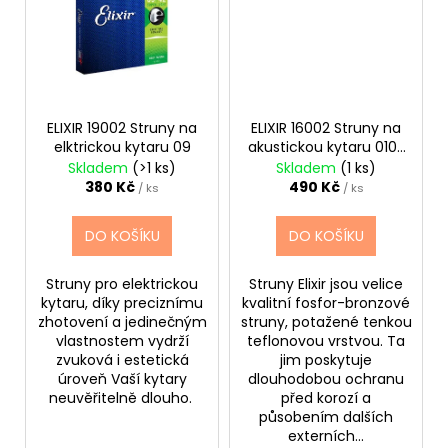
č
u
j
e
m
e
ELIXIR 19002 Struny na
ELIXIR 16002 Struny na
elktrickou kytaru 09
akustickou kytaru 010-
047
Skladem
(>1 ks)
Skladem
(1 ks)
TOKAI
CAT'S
380 Kč
490 Kč
/ ks
/ ks
EYES
DREADNOUGHT
DO KOŠÍKU
DO KOŠÍKU
CE62
AKUSTICKÁ
KYTARA
Struny pro elektrickou
Struny Elixir jsou velice
11
kytaru, díky preciznímu
kvalitní fosfor-bronzové
600
zhotovení a jedinečným
struny, potažené tenkou
Kč
vlastnostem vydrží
teflonovou vrstvou. Ta
zvuková i estetická
jim poskytuje
úroveň Vaší kytary
dlouhodobou ochranu
neuvěřitelně dlouho.
před korozí a
působením dalších
externích...