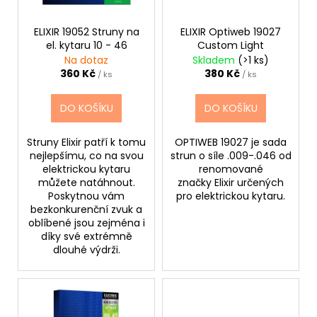
d
r
a
u
o
j
ELIXIR 19052 Struny na
ELIXIR Optiweb 19027
k
el. kytaru 10 - 46
Custom Light
d
í
Na dotaz
Skladem
(>1 ks)
t
u
t
360 Kč
380 Kč
/ ks
/ ks
ů
k
?
t
DO KOŠÍKU
DO KOŠÍKU
ů
Struny Elixir patří k tomu
OPTIWEB 19027 je sada
nejlepšímu, co na svou
strun o síle .009-.046 od
HLEDAT
elektrickou kytaru
renomované
můžete natáhnout.
značky Elixir určených
Poskytnou vám
pro elektrickou kytaru.
bezkonkurenční zvuk a
oblíbené jsou zejména i
D
díky své extrémně
o
dlouhé výdrži.
p
o
r
u