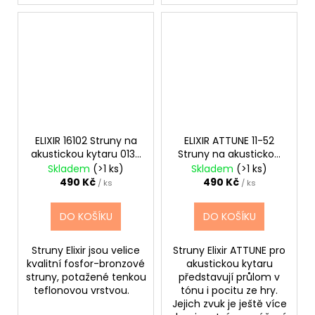
ELIXIR 16102 Struny na
ELIXIR ATTUNE 11-52
akustickou kytaru 013-
Struny na akustickou
056
kytaru
Skladem
(>1 ks)
Skladem
(>1 ks)
490 Kč
490 Kč
/ ks
/ ks
DO KOŠÍKU
DO KOŠÍKU
Struny Elixir jsou velice
Struny Elixir ATTUNE pro
kvalitní fosfor-bronzové
akustickou kytaru
struny, potažené tenkou
představují průlom v
teflonovou vrstvou.
tónu i pocitu ze hry.
Jejich zvuk je ještě více