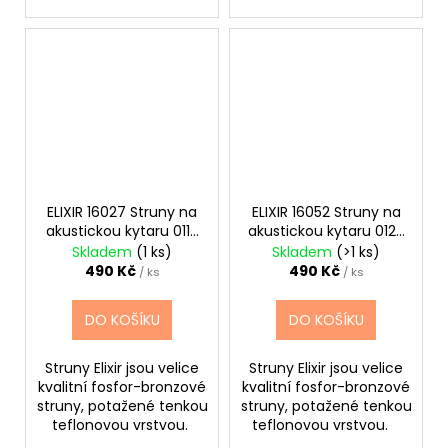
ELIXIR 16027 Struny na
ELIXIR 16052 Struny na
akustickou kytaru 011-
akustickou kytaru 012-
52
053
Skladem
(1 ks)
Skladem
(>1 ks)
490 Kč
490 Kč
/ ks
/ ks
DO KOŠÍKU
DO KOŠÍKU
Struny Elixir jsou velice
Struny Elixir jsou velice
kvalitní fosfor-bronzové
kvalitní fosfor-bronzové
struny, potažené tenkou
struny, potažené tenkou
teflonovou vrstvou.
teflonovou vrstvou.