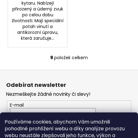
kytaru. Nabízejí
přirozený a úderný zvuk
po celou dobu
životnosti. Mají speciální
potah vinutí a
antikorozní úpravu,
která zaručuje...
9
položek celkem
O
v
Z
l
á
á
Odebírat newsletter
d
p
a
Nezmeškejte žádné novinky či slevy!
a
c
t
E-mail
í
í
p
Vložením e-mailu souhlasíte s
podmínkami
r
Používáme cookies, abychom Vám umožnili
ochrany osobních údajů
v
pohodlné prohlížení webu a díky analýze provozu
k
webu neustále zlepšovali jeho funkce, výkon a