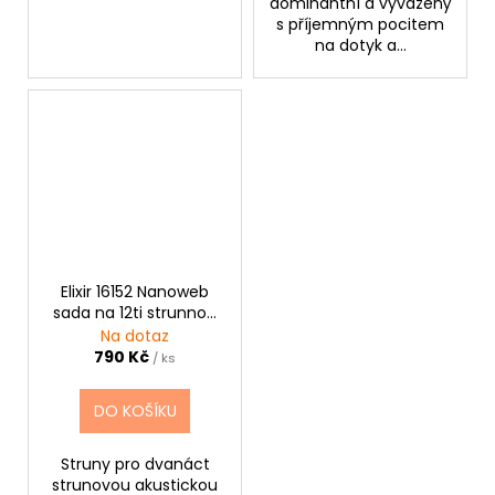
dominantní a vyvážený
s příjemným pocitem
na dotyk a...
Elixir 16152 Nanoweb
sada na 12ti strunnou
kytarau
Na dotaz
790 Kč
/ ks
DO KOŠÍKU
Struny pro dvanáct
strunovou akustickou