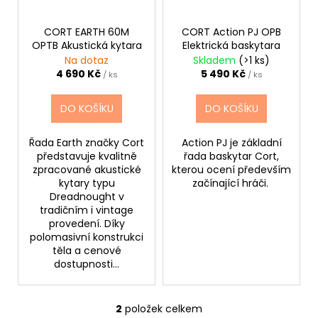
d
r
a
u
o
j
CORT EARTH 60M
CORT Action PJ OPB
k
OPTB Akustická kytara
Elektrická baskytara
d
í
Na dotaz
Skladem
(>1 ks)
t
u
t
4 690 Kč
5 490 Kč
/ ks
/ ks
ů
k
?
t
DO KOŠÍKU
DO KOŠÍKU
ů
Řada Earth značky Cort
Action PJ je základní
představuje kvalitně
řada baskytar Cort,
HLEDAT
zpracované akustické
kterou ocení především
kytary typu
začínající hráči.
Dreadnought v
tradičním i vintage
provedení. Díky
D
polomasivní konstrukci
o
těla a cenové
p
dostupnosti...
o
r
u
2
položek celkem
O