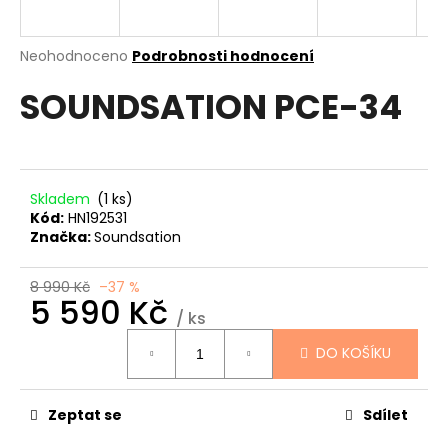
a
j
Průměrné
Neohodnoceno
Podrobnosti hodnocení
í
hodnocení
SOUNDSATION PCE-34
produktu
t
je
?
0,0
z
5
hvězdiček.
Skladem
(1 ks)
Kód:
HN192531
HLEDAT
Značka:
Soundsation
8 990 Kč
–37 %
5 590 Kč
D
/ ks
Měrná
o
DO KOŠÍKU
cena:
p
o
r
Zeptat se
Sdílet
u