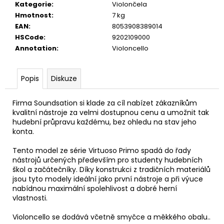
č
Kategorie
:
Violončela
u
Hmotnost
:
7 kg
j
EAN
:
8053908389014
e
HSCode
:
9202109000
m
Annotation
:
Violoncello
e
Popis
Diskuze
CASIO
CDP
S110BK
Firma Soundsation si klade za cíl nabízet zákazníkům
BEZ
kvalitní nástroje za velmi dostupnou cenu a umožnit tak
STOJANU
hudební průpravu každému, bez ohledu na stav jeho
DIGITÁLNÍ
konta.
PIANO
8
Tento model ze série Virtuoso Primo spadá do řady
690
nástrojů určených především pro studenty hudebních
Kč
škol a začátečníky. Díky konstrukci z tradičních materiálů
jsou tyto modely ideální jako první nástroje a při výuce
nabídnou maximální spolehlivost a dobré herní
vlastnosti.
Violoncello se dodává včetně smyčce a měkkého obalu..