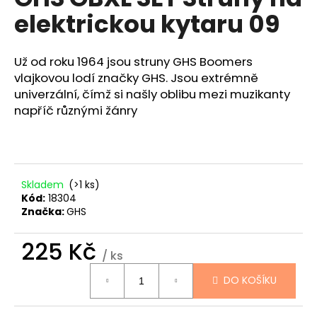
je
a
elektrickou kytaru 09
0,0
z
j
5
í
hvězdiček.
Už od roku 1964 jsou struny GHS Boomers
t
vlajkovou lodí značky GHS. Jsou extrémně
?
univerzální, čímž si našly oblibu mezi muzikanty
napříč různými žánry
HLEDAT
Skladem
(>1 ks)
Kód:
18304
Značka:
GHS
D
o
225 Kč
p
/ ks
Měrná
o
DO KOŠÍKU
cena:
r
u