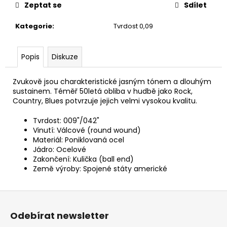
č
Zeptat se
Sdílet
u
j
Kategorie
:
Tvrdost 0,09
e
m
e
Popis
Diskuze
Zvukově jsou charakteristické jasným tónem a dlouhým
SENCOR
sustainem. Téměř 50letá obliba v hudbě jako Rock,
LADIČKA
Country, Blues potvrzuje jejich velmi vysokou kvalitu.
KYTAROVÁ
DIGITÁLNÍ
Tvrdost: 009"/042"
SDT-
7
Vinutí: Válcové (round wound)
Materiál: Poniklovaná ocel
350
Jádro: Ocelové
Kč
Zakončení: Kulička (ball end)
Země výroby: Spojené státy americké
Z
á
Odebírat newsletter
p