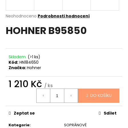
a
j
Průměrné
Neohodnoceno
Podrobnosti hodnocení
í
hodnocení
HOHNER B95850
produktu
t
je
?
0,0
z
5
hvězdiček.
Skladem
(>1 ks)
Kód:
HN184650
HLEDAT
Značka:
Hohner
1 210 Kč
/ ks
D
Měrná
DO KOŠÍKU
cena:
o
p
o
Zeptat se
Sdílet
r
u
Kategorie
:
SOPRÁNOVÉ