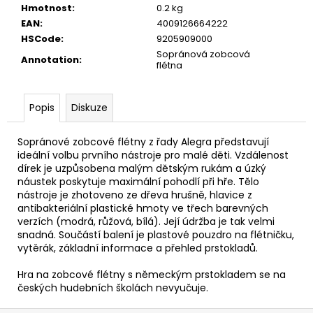
č
Hmotnost
:
0.2 kg
u
EAN
:
4009126664222
j
HSCode
:
9205909000
e
Sopránová zobcová
Annotation
:
m
flétna
e
Popis
Diskuze
TOKAI
CAT'S
Sopránové zobcové flétny z řady Alegra představují
EYES
DREADNOUGHT
ideální volbu prvního nástroje pro malé děti. Vzdálenost
CE62
dírek je uzpůsobena malým dětským rukám a úzký
AKUSTICKÁ
náustek poskytuje maximální pohodlí při hře. Tělo
KYTARA
nástroje je zhotoveno ze dřeva hrušně, hlavice z
antibakteriální plastické hmoty ve třech barevných
11
600
verzích (modrá, růžová, bílá). Její údržba je tak velmi
Kč
snadná. Součástí balení je plastové pouzdro na flétničku,
vytěrák, základní informace a přehled prstokladů.
Hra na zobcové flétny s německým prstokladem se na
českých hudebních školách nevyučuje.