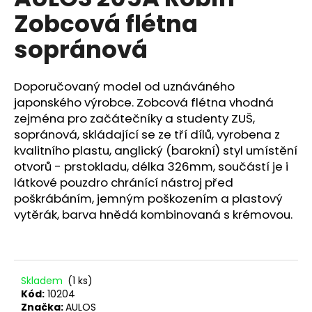
je
a
Zobcová flétna
0,0
z
j
sopránová
5
í
hvězdiček.
t
Doporučovaný model od uznáváného
?
japonského výrobce. Zobcová flétna vhodná
zejména pro začátečníky a studenty ZUŠ,
sopránová, skládající se ze tří dílů, vyrobena z
kvalitního plastu, anglický (barokní) styl umístění
HLEDAT
otvorů - prstokladu, délka 326mm, součástí je i
látkové pouzdro chránící nástroj před
poškrábáním, jemným poškozením a plastový
vytěrák, barva hnědá kombinovaná s krémovou.
D
o
p
o
Skladem
(1 ks)
r
Kód:
10204
u
Značka:
AULOS