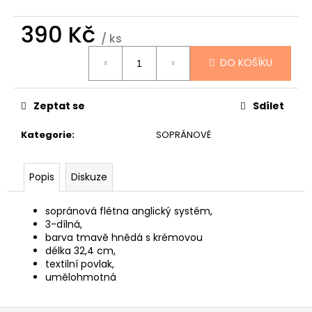
č
u
390 Kč
j
/ ks
e
Měrná
m
DO KOŠÍKU
cena:
e
Zeptat se
Sdílet
TOKAI
CAT'S
Kategorie
:
SOPRÁNOVÉ
EYES
DREADNOUGHT
CE62
Popis
Diskuze
AKUSTICKÁ
KYTARA
11
sopránová flétna anglický systém,
600
3-dílná,
Kč
barva tmavě hnědá s krémovou
délka 32,4 cm,
textilní povlak,
umělohmotná