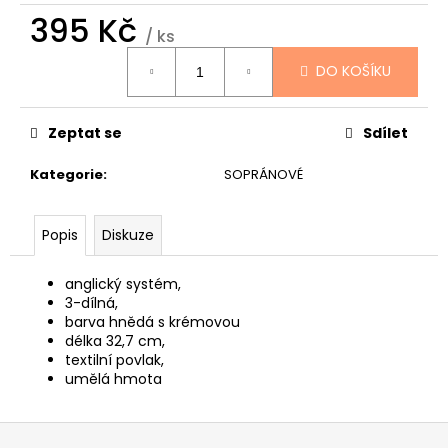
č
395 Kč
u
/ ks
j
Měrná
e
DO KOŠÍKU
cena:
m
e
Zeptat se
Sdílet
TOKAI
Kategorie
:
SOPRÁNOVÉ
CAT'S
EYES
DREADNOUGHT
Popis
Diskuze
CE62
AKUSTICKÁ
KYTARA
anglický systém,
11
3-dílná,
600
barva hnědá s krémovou
Kč
délka 32,7 cm,
textilní povlak,
umělá hmota
Z