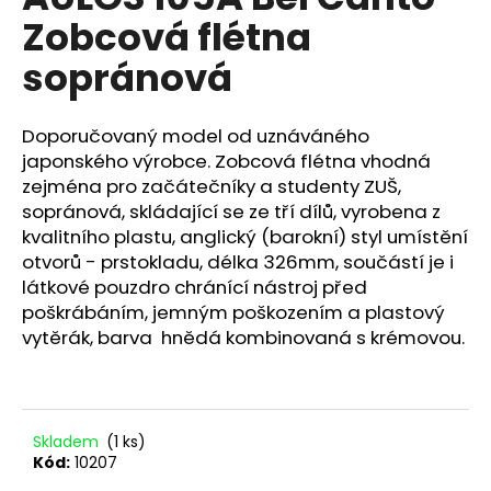
je
a
Zobcová flétna
0,0
z
j
sopránová
5
í
hvězdiček.
t
Doporučovaný model od uznáváného
?
japonského výrobce. Zobcová flétna vhodná
zejména pro začátečníky a studenty ZUŠ,
sopránová, skládající se ze tří dílů, vyrobena z
kvalitního plastu, anglický (barokní) styl umístění
HLEDAT
otvorů - prstokladu, délka 326mm, součástí je i
látkové pouzdro chránící nástroj před
poškrábáním, jemným poškozením a plastový
vytěrák, barva hnědá kombinovaná s krémovou.
D
o
p
o
Skladem
(1 ks)
r
Kód:
10207
u