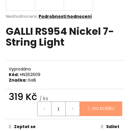
a
j
Průměrné
Neohodnoceno
Podrobnosti hodnocení
í
hodnocení
GALLI RS954 Nickel 7-
produktu
t
je
?
String Light
0,0
z
5
hvězdiček.
HLEDAT
Vyprodáno
Kód:
HN262609
Značka:
Galli
D
319 Kč
/ ks
o
Měrná
p
DO KOŠÍKU
cena:
o
r
u
Zeptat se
Sdílet