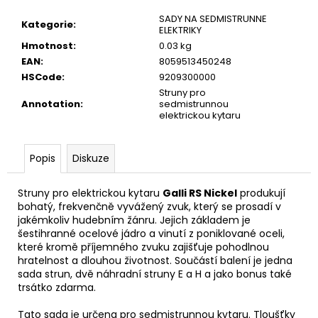
č
u
SADY NA SEDMISTRUNNE
Kategorie
:
ELEKTRIKY
j
Hmotnost
:
0.03 kg
e
EAN
:
8059513450248
m
HSCode
:
9209300000
e
Struny pro
Annotation
:
sedmistrunnou
elektrickou kytaru
JÁ
PÍSNIČKA
6.
DÍL
Popis
Diskuze
180
Kč
Struny pro elektrickou kytaru
Galli RS Nickel
produkují
bohatý, frekvenčně vyvážený zvuk, který se prosadí v
jakémkoliv hudebním žánru. Jejich základem je
šestihranné ocelové jádro a vinutí z poniklované oceli,
které kromě příjemného zvuku zajišťuje pohodlnou
hratelnost a dlouhou životnost. Součástí balení je jedna
sada strun, dvě náhradní struny E a H a jako bonus také
trsátko zdarma.
Tato sada je určena pro sedmistrunnou kytaru. Tloušťky