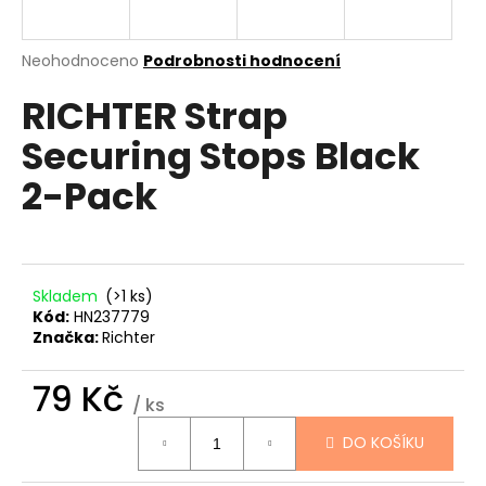
a
j
Průměrné
Neohodnoceno
Podrobnosti hodnocení
í
hodnocení
RICHTER Strap
produktu
t
je
?
Securing Stops Black
0,0
z
2-Pack
5
hvězdiček.
HLEDAT
Skladem
(>1 ks)
Kód:
HN237779
Značka:
Richter
D
o
79 Kč
p
/ ks
o
Měrná
r
DO KOŠÍKU
cena:
u