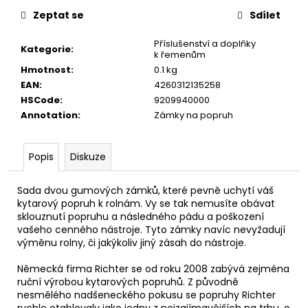
č
u
Zeptat se
Sdílet
j
Příslušenství a doplňky
e
Kategorie
:
k řemenům
m
Hmotnost
:
0.1 kg
e
EAN
:
4260312135258
HSCode
:
9209940000
Annotation
:
Zámky na popruh
SENCOR
LADIČKA
KYTAROVÁ
DIGITÁLNÍ
Popis
Diskuze
SDT-
7
Sada dvou gumových zámků, které pevně uchytí váš
350
kytarový popruh k rolnám. Vy se tak nemusíte obávat
Kč
sklouznutí popruhu a následného pádu a poškození
vašeho cenného nástroje. Tyto zámky navíc nevyžadují
výměnu rolny, či jakýkoliv jiný zásah do nástroje.
Německá firma Richter se od roku 2008 zabývá zejména
ruční výrobou kytarových popruhů. Z původně
nesmělého nadšeneckého pokusu se popruhy Richter
rychle etablovaly jako jedny z nejzajímavějších na trhu, o