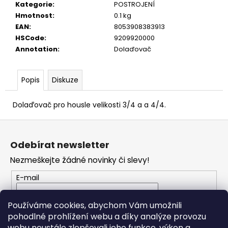
č
Kategorie
:
POSTROJENÍ
u
Hmotnost
:
0.1 kg
j
EAN
:
8053908383913
e
HSCode
:
9209920000
m
Annotation
:
Dolaďovač
e
Popis
Diskuze
TOKAI
CAT'S
EYES
Dolaďovač pro housle velikosti 3/4 a a 4/4.
DREADNOUGHT
CE62
Z
AKUSTICKÁ
á
KYTARA
Odebírat newsletter
p
11
Nezmeškejte žádné novinky či slevy!
600
a
Kč
t
E-mail
í
Vložením e-mailu souhlasíte s
podmínkami
Používáme cookies, abychom Vám umožnili
ochrany osobních údajů
pohodlné prohlížení webu a díky analýze provozu
webu neustále zlepšovali jeho funkce, výkon a