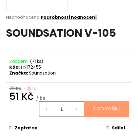
a
j
Průměrné
Neohodnoceno
Podrobnosti hodnocení
í
hodnocení
SOUNDSATION V-105
produktu
t
je
?
0,0
z
5
hvězdiček.
Skladem
(>1 ks)
Kód:
HN172455
HLEDAT
Značka:
Soundsation
79 Kč
–35 %
51 Kč
D
/ ks
Měrná
o
DO KOŠÍKU
cena:
p
o
r
Zeptat se
Sdílet
u