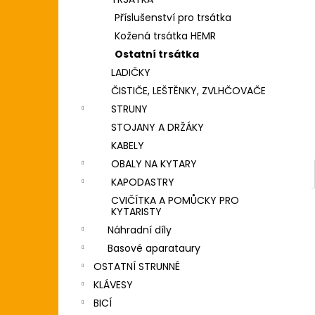
2 190 Kč
l
Příslušenství pro trsátka
Kožená trsátka HEMR
Ostatní trsátka
LADIČKY
ČISTIČE, LEŠTĚNKY, ZVLHČOVAČE
STRUNY
STOJANY A DRŽÁKY
KABELY
OBALY NA KYTARY
KAPODASTRY
CVIČÍTKA A POMŮCKY PRO
KYTARISTY
Náhradní díly
Basové aparataury
OSTATNÍ STRUNNÉ
KLÁVESY
BICÍ