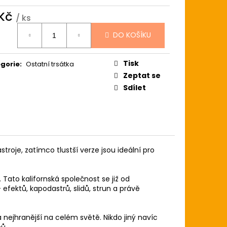
ARA
 Kč
/ ks
ná
DO KOŠÍKU
:
Tisk
gorie
:
Ostatní trsátka
Zeptat se
Sdílet
troje, zatímco tlustší verze jsou ideální pro
 Tato kalifornská společnost se již od
efektů, kapodastrů, slidů, strun a právě
a nejhranější na celém světě. Nikdo jiný navíc
pů.