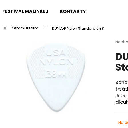
FESTIVAL MALINKEJ
KONTAKTY
Ostatní trsátka
DUNLOP Nylon Standard 0,38
Co potřebujete najít?
Průmě
Neoh
hodno
DU
produ
HLEDAT
je
St
0,0
z
5
Doporučujeme
hvězdi
Série
trsát
Jsou
dlouh
Na d
CASIO CDP S110BK BEZ STOJANU
TOKAI CAT'S E