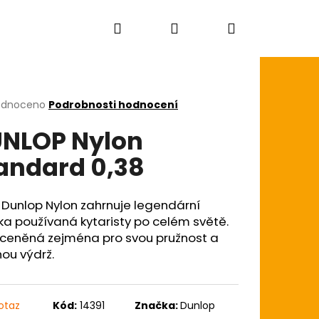
Hledat
Přihlášení
Nákupní
košík
rné
odnoceno
Podrobnosti hodnocení
cení
NLOP Nylon
ktu
andard 0,38
ček.
 Dunlop Nylon zahrnuje legendární
ka používaná kytaristy po celém světě.
 ceněná zejména pro svou pružnost a
ou výdrž.
otaz
Kód:
14391
Značka:
Dunlop
YES DREADNOUGHT CE62