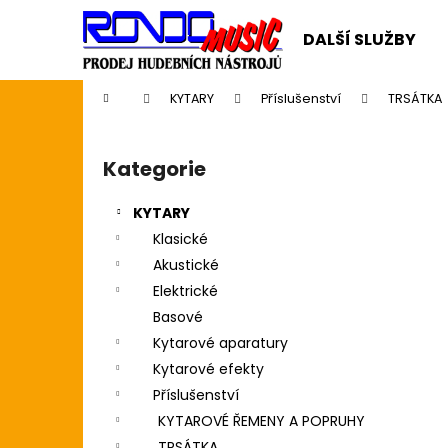
K
Přejít
na
o
DALŠÍ SLUŽBY
obsah
Zpět
Zpět
š
do
do
í
Domů
KYTARY
Příslušenství
TRSÁTKA
k
obchodu
obchodu
P
o
Kategorie
Přeskočit
s
kategorie
t
KYTARY
r
Klasické
a
Akustické
n
Elektrické
n
Basové
í
Kytarové aparatury
p
Kytarové efekty
a
Příslušenství
n
KYTAROVÉ ŘEMENY A POPRUHY
SWIFF WS-85 WIRELESS SYSTEM
e
TRSÁTKA