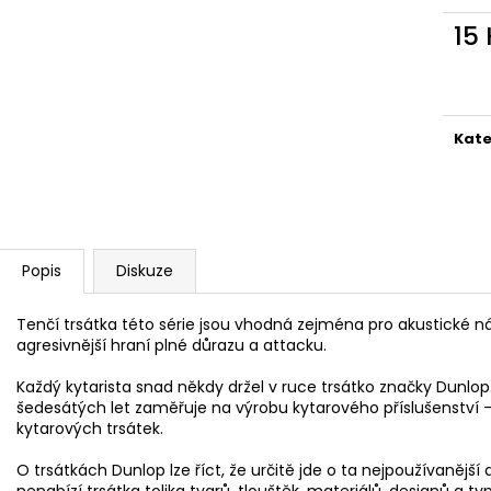
DIGITÁLNÍ PIANO
AKUSTICKÁ KYT
15
8 690 Kč
11 600 Kč
Měr
cena
Kate
Popis
Diskuze
Tenčí trsátka této série jsou vhodná zejména pro akustické nás
agresivnější hraní plné důrazu a attacku.
Každý kytarista snad někdy držel v ruce trsátko značky Dunlop.
šedesátých let zaměřuje na výrobu kytarového příslušenství – 
kytarových trsátek.
O trsátkách Dunlop lze říct, že určitě jde o ta nejpoužívanější 
nenabízí trsátka tolika tvarů, tlouštěk, materiálů, designů a ty