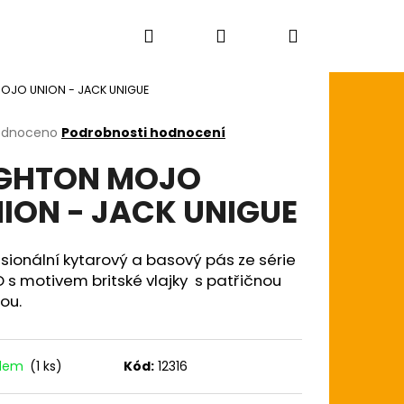
Hledat
Přihlášení
Nákupní
OJO UNION - JACK UNIGUE
košík
rné
odnoceno
Podrobnosti hodnocení
cení
IGHTON MOJO
ktu
ION - JACK UNIGUE
ček.
sionální kytarový a basový pás ze série
s motivem britské vlajky s patřičnou
ou.
adem
(1 ks)
Kód:
12316
AGON SKIN+ COATED