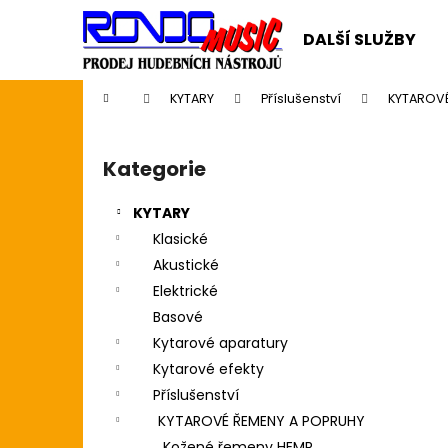
K
Přejít
na
o
DALŠÍ SLUŽBY
obsah
Zpět
Zpět
š
do
do
í
Domů
KYTARY
Příslušenství
KYTAROVÉ
k
obchodu
obchodu
P
o
Kategorie
Přeskočit
s
kategorie
t
KYTARY
r
Klasické
a
Akustické
n
Elektrické
n
Basové
í
Kytarové aparatury
p
Kytarové efekty
a
Příslušenství
n
KYTAROVÉ ŘEMENY A POPRUHY
CASIO CDP S110BK BEZ STOJANU
e
Kožené řemeny HEMR