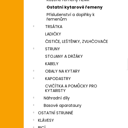
DIGITÁLNÍ PIANO
l
Ostatní kytarové řemeny
8 690 Kč
Příslušenství a doplňky k
řemenům
TRSÁTKA
LADIČKY
ČISTIČE, LEŠTĚNKY, ZVLHČOVAČE
STRUNY
STOJANY A DRŽÁKY
KABELY
OBALY NA KYTARY
KAPODASTRY
CVIČÍTKA A POMŮCKY PRO
KYTARISTY
Náhradní díly
Basové aparataury
OSTATNÍ STRUNNÉ
KLÁVESY
BICÍ