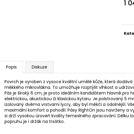
AKUSTICKÁ KYTARA
PHOSPHOR BRON
1 
STRUNY PRO AK
11 600 Kč
Měr
400 Kč
cena
Kate
Popis
Diskuze
Povrch je vyroben z vysoce kvalitní umělé kůže, která dodáv
měkkého mikrovlákna. To umožňuje rozptýlit vlhkost a udržova
Pás je široký 6 cm, je proto ideálním kandidátem hlavně pro h
elektrickou, akustickou či klasickou kytaru. Je polstrovaný 5 
izolovaný dvěma vrstvami lycry, aby byl měkčí a odolnější. Vše
maximální komfort a pohodlí. Pásy RightOn jsou navrženy a vy
si drží vysokou úroveň kvality řemeslného zpracování. Délku l
popruhu je i držák na trsátko.