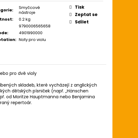
ZE LIGHT 12-54
USTICKOU KYTARU
Tisk
Smyčcové
gorie
:
nástroje
Zeptat se
tnost
:
0.2 kg
Sdílet
9790006565658
ode
:
4901990000
tation
:
Noty pro violu
nebo pro dvě violy
íbených skladeb, které vycházejí z anglických
ckých dětských písniček (např. „Hänschen
např. od Moritze Hauptmanna nebo Benjamina
hraný repertoár.