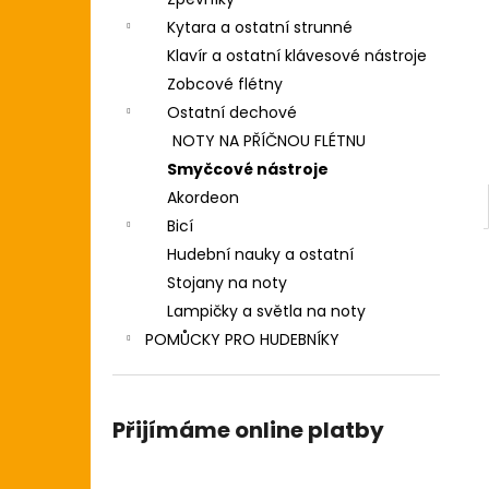
DIGITÁLNÍ PIANO
l
Kytara a ostatní strunné
8 690 Kč
Klavír a ostatní klávesové nástroje
Zobcové flétny
Ostatní dechové
NOTY NA PŘÍČNOU FLÉTNU
Smyčcové nástroje
Akordeon
Bicí
Hudební nauky a ostatní
Stojany na noty
Lampičky a světla na noty
POMŮCKY PRO HUDEBNÍKY
Přijímáme online platby