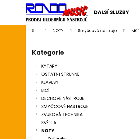
K
Přejít
na
o
DALŠÍ SLUŽBY
obsah
Zpět
Zpět
š
do
do
í
Domů
NOTY
Smyčcové nástroje
MS 
k
obchodu
obchodu
P
o
Kategorie
Přeskočit
s
kategorie
t
KYTARY
r
OSTATNÍ STRUNNÉ
a
KLÁVESY
n
BICÍ
n
DECHOVÉ NÁSTROJE
í
SMYČCOVÉ NÁSTROJE
p
ZVUKOVÁ TECHNIKA
a
SVĚTLA
n
NOTY
CASIO CDP S110BK BEZ STOJANU
e
Zpěvníky