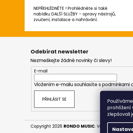
NEPŘEHLÉDNĚTE ! Prohlédněte si také
nabídku DALŠÍ SLUŽBY - opravy nástrojů,
zvučení, instalace a nahrávání.
Z
á
Odebírat newsletter
p
Nezmeškejte žádné novinky či slevy!
a
t
E-mail
í
Vložením e-mailu souhlasíte s
podmínkami o
PŘIHLÁSIT SE
Používáme
prohlížení
zlepšovali 
Copyright 2026
RONDO MUSIC
. Všechna práva v
Nastave