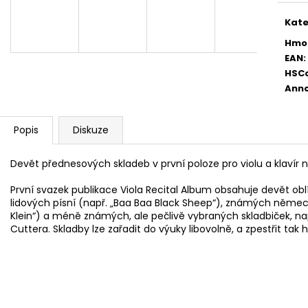
AKUSTICKÁ KYTARA
PHOSPHOR BRON
STRUNY PRO AK
11 600 Kč
Kate
400 Kč
Hmo
EAN
:
HSC
Anno
Popis
Diskuze
Devět přednesových skladeb v první poloze pro violu a klavír 
První svazek publikace Viola Recital Album obsahuje devět obl
lidových písní (např. „Baa Baa Black Sheep“), známých něme
Klein“) a méně známých, ale pečlivě vybraných skladbiček, 
Cuttera. Skladby lze zařadit do výuky libovolně, a zpestřit tak 