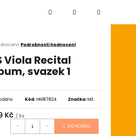
Hledat
Přihlášení
Nákupní
košík
rné
odnoceno
Podrobnosti hodnocení
cení
 Viola Recital
ktu
bum, svazek 1
ček.
odáno
Kód:
HN187824
Značka:
MS
9 Kč
/ ks
ná
DO KOŠÍKU
:
AGON SKIN+ COATED