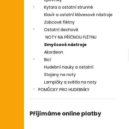
2 190 Kč
l
Kytara a ostatní strunné
Klavír a ostatní klávesové nástroje
Zobcové flétny
Ostatní dechové
NOTY NA PŘÍČNOU FLÉTNU
Smyčcové nástroje
Akordeon
Bicí
Hudební nauky a ostatní
Stojany na noty
Lampičky a světla na noty
POMŮCKY PRO HUDEBNÍKY
Přijímáme online platby