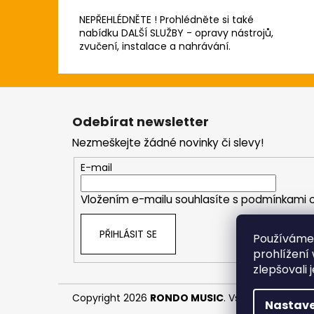
NEPŘEHLÉDNĚTE ! Prohlédněte si také
nabídku DALŠÍ SLUŽBY - opravy nástrojů,
zvučení, instalace a nahrávání.
Z
á
Odebírat newsletter
p
Nezmeškejte žádné novinky či slevy!
a
t
E-mail
í
Vložením e-mailu souhlasíte s
podmínkami o
PŘIHLÁSIT SE
Používáme
prohlížení
zlepšovali 
Copyright 2026
RONDO MUSIC
. Všechna práva v
Nastave