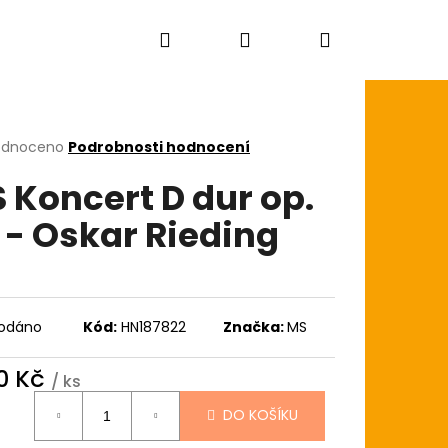
Hledat
Přihlášení
Nákupní
košík
rné
odnoceno
Podrobnosti hodnocení
cení
 Koncert D dur op.
ktu
 - Oskar Rieding
ček.
odáno
Kód:
HN187822
Značka:
MS
0 Kč
/ ks
ná
DO KOŠÍKU
:
YES DREADNOUGHT CE62