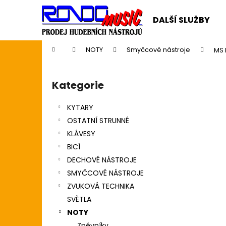
K
Přejít
na
o
DALŠÍ SLUŽBY
obsah
Zpět
Zpět
š
do
do
í
Domů
NOTY
Smyčcové nástroje
MS 
k
obchodu
obchodu
P
o
Kategorie
Přeskočit
s
kategorie
t
KYTARY
r
OSTATNÍ STRUNNÉ
a
KLÁVESY
n
BICÍ
n
DECHOVÉ NÁSTROJE
í
SMYČCOVÉ NÁSTROJE
p
ZVUKOVÁ TECHNIKA
a
SVĚTLA
n
NOTY
SWIFF WS-85 WIRELESS SYSTEM
e
Zpěvníky