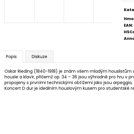
DIGITÁLNÍ PIANO
AKUSTICKÁ KYT
8 690 Kč
11 600 Kč
Kate
Hmo
EAN
:
HSC
Anno
Popis
Diskuze
Oskar Rieding (1840-1918) je znám všem mladým houslistům
housle a klavír, přičemž op. 34 – 36 jsou výhradně pro hru v pr
propojeny s prvními technickými obtížemi jako jsou arpeggia
Koncert D dur je ideálním houslovým kusem pro studentské re