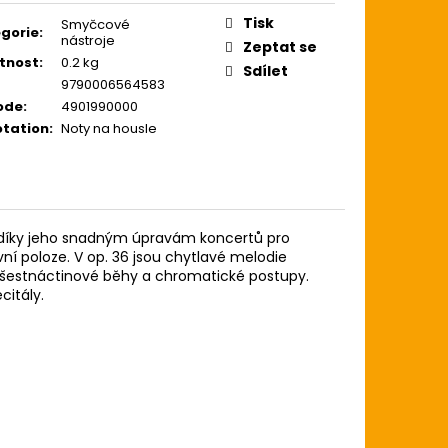
ARA
Tisk
Smyčcové
gorie
:
nástroje
Zeptat se
tnost
:
0.2 kg
Sdílet
9790006564583
ode
:
4901990000
tation
:
Noty na housle
 díky jeho snadným úpravám koncertů pro
vní poloze. V op. 36 jsou chytlavé melodie
, šestnáctinové běhy a chromatické postupy.
citály.