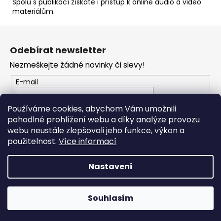
Spolu s publikací získáte i přístup k online audio a video
materiálům.
Z
á
Odebírat newsletter
p
Nezmeškejte žádné novinky či slevy!
a
t
E-mail
í
Vložením e-mailu souhlasíte s
podmínkami
Používáme cookies, abychom Vám umožnili
ochrany osobních údajů
pohodlné prohlížení webu a díky analýze provozu
webu neustále zlepšovali jeho funkce, výkon a
PŘIHLÁSIT SE
použitelnost.
Více informací
Nastavení
Vytvořil Shoptet
Souhlasím
Copyright 2026
RONDO MUSIC
. Všechna práva vyhrazena.