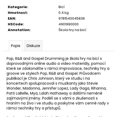
č
u
Kategorie
:
Bicí
j
Hmotnost
:
0.4 kg
e
EAN
:
9781540045836
m
HSCode
:
4901990000
e
Annotation
:
Škola hry na bicí
SENCOR
Popis
Diskuze
LADIČKA
KYTAROVÁ
DIGITÁLNÍ
Pop, R&B and Gospel Drumming je škola hry na bicí s
SDT-
doprovodnými online audio a video materiály, pomocí
7
které se zdokonalíte v rámci improvizace, techniky hry a
groove ve stylech Pop, R&B and Gospel. Průvodcem
350
Kč
publikací je Chris Johnson, který ve studiu i na
koncertech spolupracoval s muzikanty jako Stevie
Wonder, Madonna, Jennifer Lopez, Lady Gaga, Rihanna,
Patti LaBelle, Mya, Lalah Hathaway a dalšími neméně
zajímavými jmény. Podělí se s vámi o zkušenosti s
hraním na živo i ve studiu a poskytne vám cenné rady v
rámci techniky hry a přístupů.