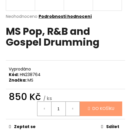
a
j
Průměrné
Neohodnoceno
Podrobnosti hodnocení
í
hodnocení
MS Pop, R&B and
produktu
t
je
?
Gospel Drumming
0,0
z
5
hvězdiček.
HLEDAT
Vyprodáno
Kód:
HN238764
Značka:
MS
D
850 Kč
/ ks
o
Měrná
p
DO KOŠÍKU
cena:
o
r
u
Zeptat se
Sdílet