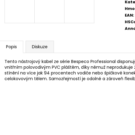
AKUSTICKÁ KYTARA
PHOSPHOR BRON
Kate
STRUNY PRO AK
11 600 Kč
Hmo
400 Kč
EAN
:
HSC
Anno
Popis
Diskuze
Tento nástrojový kabel ze série Bespeco Professional dispon
vnitřním polovodivým PVC pláštěm, díky němuž neprodukuje žád
stínění na více jak 94 procentech vodiče nebo špičkové kone
celokovovým tělem. Samozřejmostí je odolné a zároveň flexibil