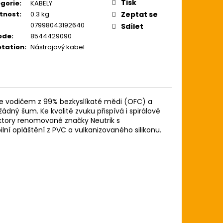
ZE LIGHT 12-54
Tisk
gorie
:
KABELY
USTICKOU KYTARU
tnost
:
0.3 kg
Zeptat se
07998043192640
Sdílet
ode
:
8544429090
tation
:
Nástrojový kabel
uje vodičem z 99% bezkyslíkaté mědi (OFC) a
ný šum. Ke kvalitě zvuku přispívá i spirálové
ktory renomované značky Neutrik s
ní opláštění z PVC a vulkanizovaného silikonu.