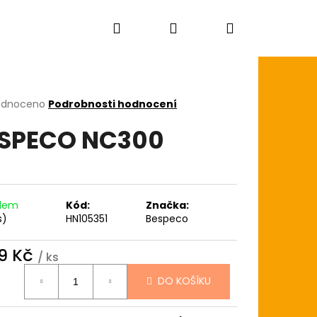
Hledat
Přihlášení
Nákupní
košík
rné
odnoceno
Podrobnosti hodnocení
cení
SPECO NC300
ktu
ček.
adem
Kód:
Značka:
s)
HN105351
Bespeco
9 Kč
/ ks
ná
DO KOŠÍKU
:
AGON SKIN+ COATED