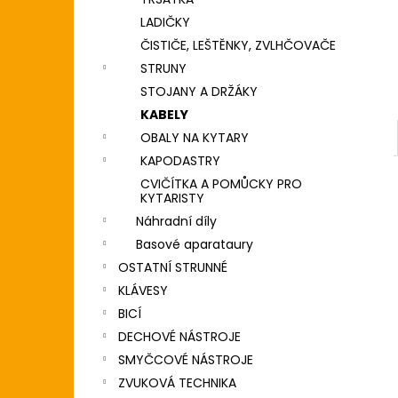
DIGITÁLNÍ PIANO
l
LADIČKY
8 690 Kč
ČISTIČE, LEŠTĚNKY, ZVLHČOVAČE
STRUNY
STOJANY A DRŽÁKY
KABELY
OBALY NA KYTARY
KAPODASTRY
CVIČÍTKA A POMŮCKY PRO
KYTARISTY
Náhradní díly
Basové aparataury
OSTATNÍ STRUNNÉ
KLÁVESY
BICÍ
DECHOVÉ NÁSTROJE
SMYČCOVÉ NÁSTROJE
ZVUKOVÁ TECHNIKA