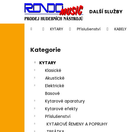
K
Přejít
na
o
DALŠÍ SLUŽBY
obsah
Zpět
Zpět
š
do
do
í
Domů
KYTARY
Příslušenství
KABELY
k
obchodu
obchodu
P
o
Kategorie
Přeskočit
s
kategorie
t
KYTARY
r
Klasické
a
Akustické
n
Elektrické
n
Basové
í
Kytarové aparatury
p
Kytarové efekty
a
Příslušenství
n
KYTAROVÉ ŘEMENY A POPRUHY
CASIO CDP S110BK BEZ STOJANU
e
TRSÁTKA