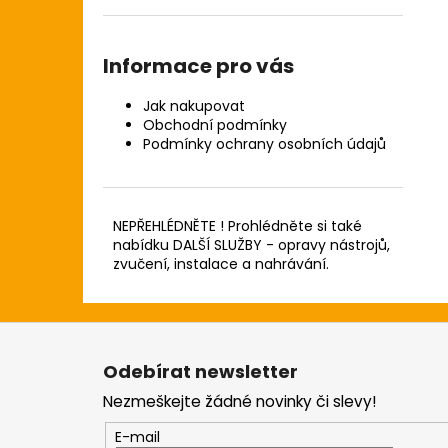
Informace pro vás
Jak nakupovat
Obchodní podmínky
Podmínky ochrany osobních údajů
NEPŘEHLÉDNĚTE ! Prohlédněte si také
nabídku DALŠÍ SLUŽBY - opravy nástrojů,
zvučení, instalace a nahrávání.
Z
á
Odebírat newsletter
p
Nezmeškejte žádné novinky či slevy!
a
t
E-mail