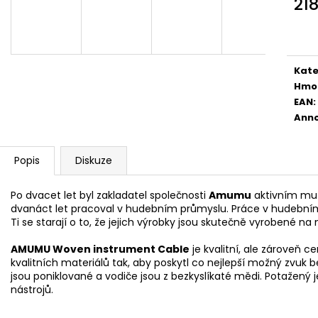
21
DIGITÁLNÍ PIANO
AKUSTICKÁ KYT
Měr
8 690 Kč
11 600 Kč
cena
Kate
Hmo
EAN
:
Anno
Popis
Diskuze
Po dvacet let byl zakladatel společnosti
Amumu
aktivním muz
dvanáct let pracoval v hudebním průmyslu. Práce v hudebním pr
Ti se starají o to, že jejich výrobky jsou skutečně vyrobené n
AMUMU Woven instrument Cable
je kvalitní, ale zároveň c
kvalitních materiálů tak, aby poskytl co nejlepší možný zvuk
jsou poniklované a vodiče jsou z bezkyslíkaté mědi. Potažený 
nástrojů.