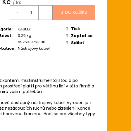
8 Kč
ARA
/ ks
ná
DO KOŠÍKU
:
Tisk
gorie
:
KABELY
tnost
:
0.25 kg
Zeptat se
6975319751308
Sdílet
tation
:
Nástrojový kabel
ikantem, multiinstrumentalistou a po
ostředí platí i pro většinu lidí v této firmě a
a míru vašim potřebám.
enově dostupný nástrojový kabel. Vyroben je z
 bez nežádoucích ruchů nebo zkreslení. Konce
je barevnou tkaninou. Hodí se pro všechny typy