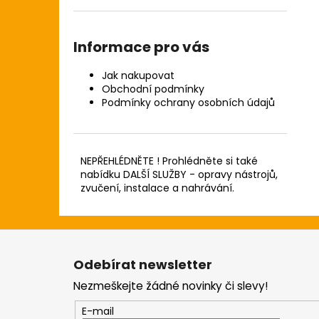
Informace pro vás
Jak nakupovat
Obchodní podmínky
Podmínky ochrany osobních údajů
NEPŘEHLÉDNĚTE ! Prohlédněte si také
nabídku DALŠÍ SLUŽBY - opravy nástrojů,
zvučení, instalace a nahrávání.
Z
á
Odebírat newsletter
p
Nezmeškejte žádné novinky či slevy!
a
t
E-mail