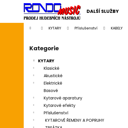
K
Přejít
na
o
DALŠÍ SLUŽBY
obsah
Zpět
Zpět
š
do
do
í
Domů
KYTARY
Příslušenství
KABELY
k
obchodu
obchodu
P
o
Kategorie
Přeskočit
s
kategorie
t
KYTARY
r
Klasické
a
Akustické
n
Elektrické
n
Basové
í
Kytarové aparatury
p
Kytarové efekty
a
Příslušenství
n
KYTAROVÉ ŘEMENY A POPRUHY
SWIFF WS-85 WIRELESS SYSTEM
e
TRSÁTKA