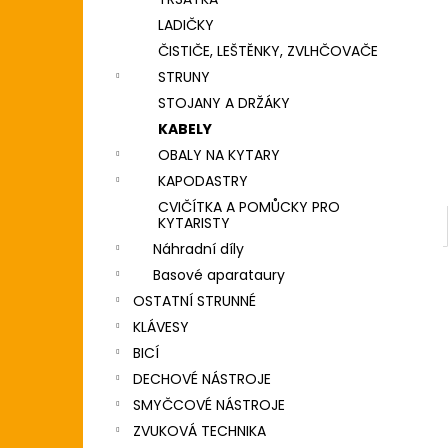
2 190 Kč
l
LADIČKY
ČISTIČE, LEŠTĚNKY, ZVLHČOVAČE
STRUNY
STOJANY A DRŽÁKY
KABELY
OBALY NA KYTARY
KAPODASTRY
CVIČÍTKA A POMŮCKY PRO
KYTARISTY
Náhradní díly
Basové aparataury
OSTATNÍ STRUNNÉ
KLÁVESY
BICÍ
DECHOVÉ NÁSTROJE
SMYČCOVÉ NÁSTROJE
ZVUKOVÁ TECHNIKA