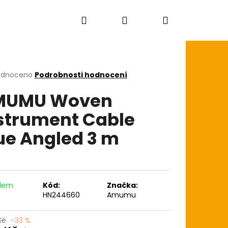
Hledat
Přihlášení
Nákupní
košík
rné
odnoceno
Podrobnosti hodnocení
cení
MUMU Woven
ktu
strument Cable
ue Angled 3 m
ček.
adem
Kód:
Značka:
)
HN244660
Amumu
YES DREADNOUGHT CE62
Kč
–33 %