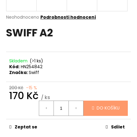
a
j
Průměrné
Neohodnoceno
Podrobnosti hodnocení
í
hodnocení
SWIFF A2
produktu
t
je
?
0,0
z
5
hvězdiček.
Skladem
(>1 ks)
Kód:
HN254842
HLEDAT
Značka:
Swiff
200 Kč
–15 %
170 Kč
D
/ ks
Měrná
o
DO KOŠÍKU
cena:
p
o
r
Zeptat se
Sdílet
u