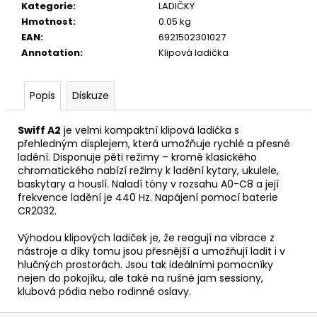
č
Kategorie
:
LADIČKY
u
Hmotnost
:
0.05 kg
j
EAN
:
6921502301027
e
Annotation
:
Klipová ladička
m
e
Popis
Diskuze
JÁ
Swiff A2
je velmi kompaktní klipová ladička s
PÍSNIČKA
přehledným displejem, která umožňuje rychlé a přesné
6.
DÍL
ladění. Disponuje pěti režimy – kromě klasického
chromatického nabízí režimy k ladění kytary, ukulele,
180
baskytary a houslí. Naladí tóny v rozsahu A0-C8 a její
Kč
frekvence ladění je 440 Hz. Napájení pomocí baterie
CR2032.
Výhodou klipových ladiček je, že reagují na vibrace z
nástroje a díky tomu jsou přesnější a umožňují ladit i v
hlučných prostorách. Jsou tak ideálními pomocníky
nejen do pokojíku, ale také na rušné jam sessiony,
klubová pódia nebo rodinné oslavy.