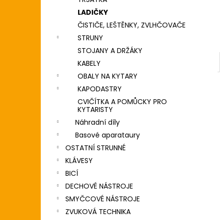
DIGITÁLNÍ PIANO
l
LADIČKY
8 690 Kč
ČISTIČE, LEŠTĚNKY, ZVLHČOVAČE
STRUNY
STOJANY A DRŽÁKY
KABELY
OBALY NA KYTARY
KAPODASTRY
CVIČÍTKA A POMŮCKY PRO
KYTARISTY
Náhradní díly
Basové aparataury
OSTATNÍ STRUNNÉ
KLÁVESY
BICÍ
DECHOVÉ NÁSTROJE
SMYČCOVÉ NÁSTROJE
ZVUKOVÁ TECHNIKA