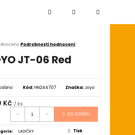
Hledat
Přihlášení
Nákupní
košík
rné
odnoceno
Podrobnosti hodnocení
cení
YO JT-06 Red
ktu
ček.
odáno
Kód:
HN244707
Značka:
Joyo
9 Kč
/ ks
ná
DO KOŠÍKU
:
AGON SKIN+ COATED
Tisk
gorie
:
LADIČKY