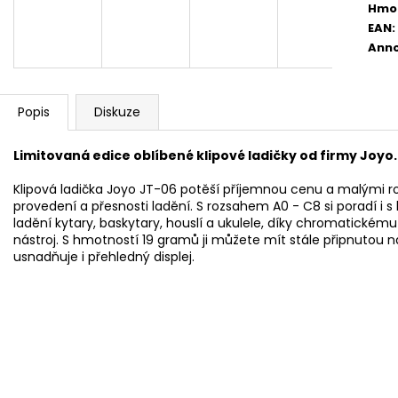
AKUSTICKÁ KYTARA
PHOSPHOR BRON
Hmo
STRUNY PRO AK
11 600 Kč
EAN
:
400 Kč
Anno
Popis
Diskuze
Limitovaná edice oblíbené klipové ladičky od firmy Joyo.
Klipová ladička Joyo JT-06 potěší příjemnou cenu a malými roz
provedení a přesnosti ladění. S rozsahem A0 - C8 si poradí 
ladění kytary, baskytary, houslí a ukulele, díky chromatickém
nástroj. S hmotností 19 gramů ji můžete mít stále připnutou na
usnadňuje i přehledný displej.