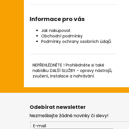
Informace pro vás
Jak nakupovat
Obchodní podmínky
Podmínky ochrany osobních údajů
NEPŘEHLÉDNĚTE ! Prohlédněte si také
nabídku DALŠÍ SLUŽBY - opravy nástrojů,
zvučení, instalace a nahrávání.
Z
á
Odebírat newsletter
p
Nezmeškejte žádné novinky či slevy!
a
t
E-mail