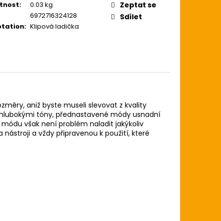
ZE LIGHT 12-54
tnost
:
0.03 kg
Zeptat se
USTICKOU KYTARU
6972716324128
Sdílet
tation
:
Klipová ladička
měry, aniž byste museli slevovat z kvality
i s hlubokými tóny, přednastavené módy usnadní
u módu však není problém naladit jakýkoliv
 nástroji a vždy připravenou k použití, které