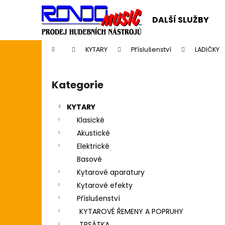
K
Přejít
na
o
DALŠÍ SLUŽBY
obsah
Zpět
Zpět
š
do
do
í
Domů
KYTARY
Příslušenství
LADIČKY
k
obchodu
obchodu
P
o
Kategorie
Přeskočit
s
kategorie
t
KYTARY
r
Klasické
a
Akustické
n
Elektrické
n
Basové
í
Kytarové aparatury
p
Kytarové efekty
a
Příslušenství
n
KYTAROVÉ ŘEMENY A POPRUHY
CASIO CDP S110BK BEZ STOJANU
e
TRSÁTKA