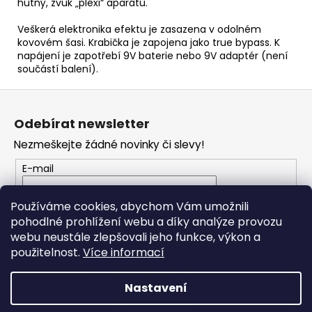
hutný, zvuk „plexi“ aparátů.
Veškerá elektronika efektu je zasazena v odolném
kovovém šasi. Krabička je zapojena jako true bypass. K
napájení je zapotřebí 9V baterie nebo 9V adaptér (není
součástí balení).
Z
á
Odebírat newsletter
p
Nezmeškejte žádné novinky či slevy!
a
t
E-mail
í
Vložením e-mailu souhlasíte s
podmínkami
Používáme cookies, abychom Vám umožnili
ochrany osobních údajů
pohodlné prohlížení webu a díky analýze provozu
webu neustále zlepšovali jeho funkce, výkon a
PŘIHLÁSIT SE
použitelnost.
Více informací
Nastavení