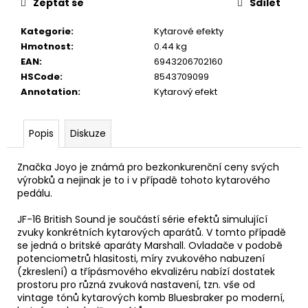
č
Zeptat se
Sdílet
u
j
Kategorie
:
Kytarové efekty
e
Hmotnost
:
0.44 kg
m
EAN
:
6943206702160
e
HSCode
:
8543709099
Annotation
:
Kytarový efekt
TOKAI
CAT'S
Popis
Diskuze
EYES
DREADNOUGHT
CE62
Značka Joyo je známá pro bezkonkurenční ceny svých
AKUSTICKÁ
výrobků a nejinak je to i v případě tohoto kytarového
KYTARA
pedálu.
11
600
JF-16 British Sound je součástí série efektů simulující
Kč
zvuky konkrétních kytarových aparátů. V tomto případě
se jedná o britské aparáty Marshall. Ovladače v podobě
potenciometrů hlasitosti, míry zvukového nabuzení
(zkreslení) a třípásmového ekvalizéru nabízí dostatek
prostoru pro různá zvuková nastavení, tzn. vše od
vintage tónů kytarových komb Bluesbraker po moderní,