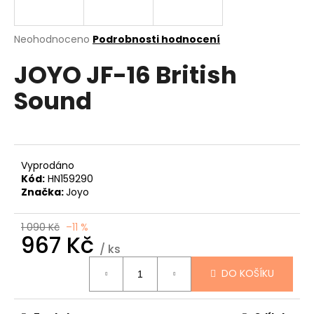
a
j
Průměrné
Neohodnoceno
Podrobnosti hodnocení
í
hodnocení
JOYO JF-16 British
produktu
t
je
?
Sound
0,0
z
5
hvězdiček.
HLEDAT
Vyprodáno
Kód:
HN159290
Značka:
Joyo
D
1 090 Kč
–11 %
967 Kč
o
/ ks
p
Měrná
o
DO KOŠÍKU
cena:
r
u