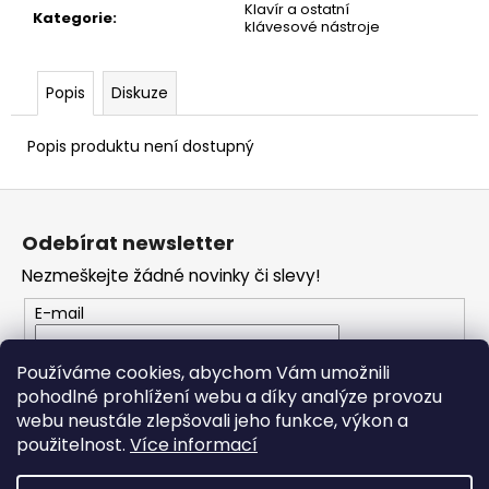
č
Klavír a ostatní
Kategorie
:
u
klávesové nástroje
j
e
Popis
Diskuze
m
e
Popis produktu není dostupný
JÁ
Z
PÍSNIČKA
6.
á
Odebírat newsletter
DÍL
p
180
Nezmeškejte žádné novinky či slevy!
a
Kč
t
E-mail
í
Vložením e-mailu souhlasíte s
podmínkami
Používáme cookies, abychom Vám umožnili
ochrany osobních údajů
pohodlné prohlížení webu a díky analýze provozu
webu neustále zlepšovali jeho funkce, výkon a
PŘIHLÁSIT SE
použitelnost.
Více informací