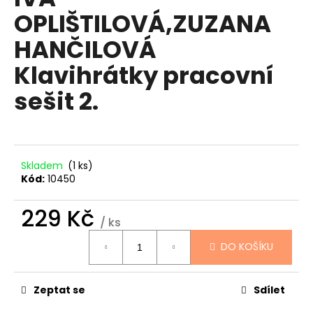
je
a
OPLIŠTILOVÁ,ZUZANA
0,0
z
j
HANČILOVÁ
5
í
hvězdiček.
Klavihrátky pracovní
t
?
sešit 2.
HLEDAT
Skladem
(1 ks)
Kód:
10450
229 Kč
D
/ ks
Měrná
o
DO KOŠÍKU
cena:
p
o
r
Zeptat se
Sdílet
u