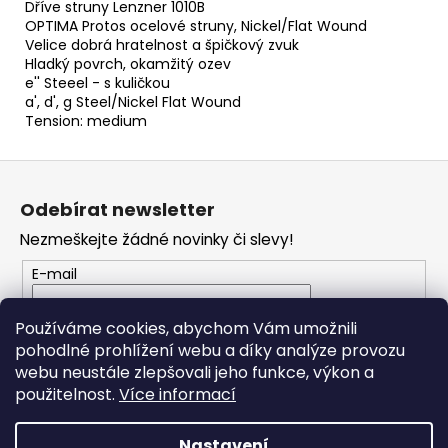
č
Dříve struny Lenzner 1010B
u
OPTIMA Protos ocelové struny, Nickel/Flat Wound
j
Velice dobrá hratelnost a špičkový zvuk
Hladký povrch, okamžitý ozev
e
e'' Steeel - s kuličkou
m
a', d', g Steel/Nickel Flat Wound
e
Tension: medium
Z
SWIFF
WS-
á
85
Odebírat newsletter
p
WIRELESS
SYSTEM
Nezmeškejte žádné novinky či slevy!
a
2
t
E-mail
190
í
Kč
Vložením e-mailu souhlasíte s
podmínkami
Používáme cookies, abychom Vám umožnili
ochrany osobních údajů
pohodlné prohlížení webu a díky analýze provozu
webu neustále zlepšovali jeho funkce, výkon a
PŘIHLÁSIT SE
použitelnost.
Více informací
Nastavení