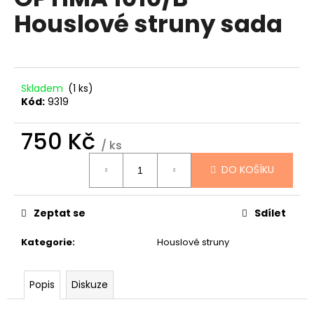
je
a
Houslové struny sada
0,0
z
j
5
í
hvězdiček.
t
?
Skladem
(1 ks)
Kód:
9319
750 Kč
/ ks
Měrná
HLEDAT
DO KOŠÍKU
cena:
Zeptat se
Sdílet
D
o
Kategorie
:
Houslové struny
p
o
r
Popis
Diskuze
u