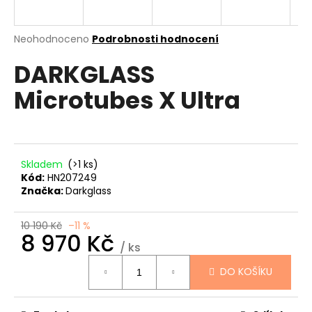
a
j
Průměrné
Neohodnoceno
Podrobnosti hodnocení
í
hodnocení
DARKGLASS
produktu
t
je
?
Microtubes X Ultra
0,0
z
5
hvězdiček.
HLEDAT
Skladem
(>1 ks)
Kód:
HN207249
Značka:
Darkglass
D
10 190 Kč
–11 %
8 970 Kč
o
/ ks
p
Měrná
o
DO KOŠÍKU
cena:
r
u