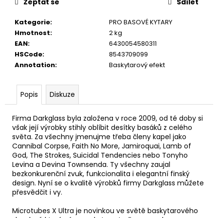
č
Zeptat se
Sdílet
u
j
Kategorie
:
PRO BASOVÉ KYTARY
e
Hmotnost
:
2 kg
m
EAN
:
6430054580311
e
HSCode
:
8543709099
Annotation
:
Baskytarový efekt
DR
STRINGS
Popis
Diskuze
DRAGON
SKIN+
COATED
Firma Darkglass byla založena v roce 2009, od té doby si
PHOSPHOR
však její výrobky stihly oblíbit desítky basáků z celého
BRONZE
světa. Za všechny jmenujme třeba členy kapel jako
LIGHT
Cannibal Corpse, Faith No More, Jamiroquai, Lamb of
12-
God, The Strokes, Suicidal Tendencies nebo Tonyho
54
Levina a Devina Townsenda. Ty všechny zaujal
STRUNY
bezkonkurenční zvuk, funkcionalita i elegantní finský
PRO
AKUSTICKOU
design. Nyní se o kvalitě výrobků firmy Darkglass můžete
KYTARU
přesvědčit i vy.
400
Microtubes X Ultra je novinkou ve světě baskytarového
Kč