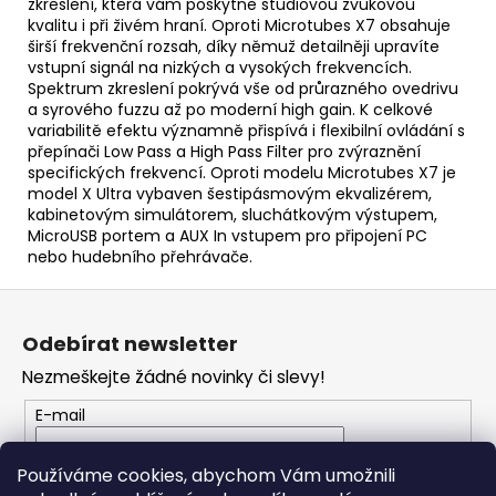
zkreslení, která vám poskytne studiovou zvukovou
kvalitu i při živém hraní. Oproti Microtubes X7 obsahuje
širší frekvenční rozsah, díky němuž detailněji upravíte
vstupní signál na nizkých a vysokých frekvencích.
Spektrum zkreslení pokrývá vše od průrazného ovedrivu
a syrového fuzzu až po moderní high gain. K celkové
variabilitě efektu významně přispívá i flexibilní ovládání s
přepínači Low Pass a High Pass Filter pro zvýraznění
specifických frekvencí. Oproti modelu Microtubes X7 je
model X Ultra vybaven šestipásmovým ekvalizérem,
kabinetovým simulátorem, sluchátkovým výstupem,
MicroUSB portem a AUX In vstupem pro připojení PC
nebo hudebního přehrávače.
Z
á
Odebírat newsletter
p
Nezmeškejte žádné novinky či slevy!
a
t
E-mail
í
Vložením e-mailu souhlasíte s
podmínkami
Používáme cookies, abychom Vám umožnili
ochrany osobních údajů