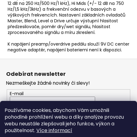
12 dB na 250 Hz/500 Hz/1 kHz), Hi Mids (+/- 12 dB na 750
Hz/1,5 kHz/3kHz) a frekvenční odezvu v basových a
výškových frekvencích. Nastavení základních ovladačů
Master, Blend, Level a Drive určuje výstupní hlasitost
předzesilovače, poměr dry/wet signálu, hlasitost
zprocesovaného signálu a míru zkreslení.
K napájení preamp/overdrive pedálu slouží 9V DC center
negative adaptér, napájení bateriemi není k dispozici.
Z
á
Odebírat newsletter
p
Nezmeškejte žádné novinky či slevy!
a
t
E-mail
í
Vložením e-mailu souhlasíte s
podmínkami
Používáme cookies, abychom Vám umožnili
ochrany osobních údajů
pohodlné prohlížení webu a díky analýze provozu
webu neustále zlepšovali jeho funkce, výkon a
PŘIHLÁSIT SE
použitelnost.
Více informací