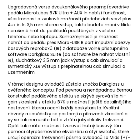
Upgradovaná verze dvoukanálového preamp/overdrive
pedálu Microtubes B7K Ultra + AUX In nabízí funkčnost,
všestrannost a zvukové možnosti předchozích verzí plus
Aux in In 3,5 mm stereo vstup, takže budete moci v klidu
nerušeně hrát do podkladů pouštěných z vašeho
telefonu nebo laptopu. Samozřejmostí je možnost
nahrát do pedálu přes Micro-USB B port impulzní odezvy
basových reproboxů (IR) z databáze volně přístupného
software Darkglass Suite (do software lze nahrát vlastní
IR), sluchátkový 3,5 mm jack výstup s cab simulací a
symetrický XLR výstup s přepínatelnou cab simulací a
uzemněním.
V rámci designu ovladačů zůstala značka Darkglass u
ověřeného konceptu. Pod pevnou a nenápadnou černou
konstrukcí pedálového efektu se skrývá syrová síla hi-
gain zkreslení z efektu B7K s možností ještě detailnějšího
nastavení, kterou ocení každý baskytarista. Kvalitní
obvody a součástky se postarají o přirozené zkreslení a
vy se tak nemusíte bát o ztrátu jakýchkoliv frekvenci.
Opět tak máte možnost tvarovat hutný basový tón
pomocí čtyřpásmového ekvalizéru a čtyř switchů, které
určují operační frekvenční pásmo ovladačů Lo Mids (+/-