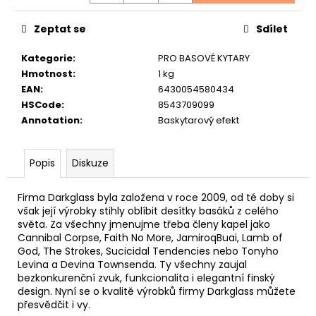
č
u
Zeptat se
Sdílet
j
e
Kategorie
:
PRO BASOVÉ KYTARY
m
Hmotnost
:
1 kg
e
EAN
:
6430054580434
HSCode
:
8543709099
TOKAI
Annotation
:
Baskytarový efekt
CAT'S
EYES
DREADNOUGHT
Popis
Diskuze
CE62
AKUSTICKÁ
KYTARA
Firma Darkglass byla založena v roce 2009, od té doby si
však její výrobky stihly oblíbit desítky basáků z celého
11
600
světa. Za všechny jmenujme třeba členy kapel jako
Kč
Cannibal Corpse, Faith No More, JamiroqBuai, Lamb of
God, The Strokes, Sucicidal Tendencies nebo Tonyho
Levina a Devina Townsenda. Ty všechny zaujal
bezkonkurenční zvuk, funkcionalita i elegantní finský
design. Nyní se o kvalitě výrobků firmy Darkglass můžete
přesvědčit i vy.