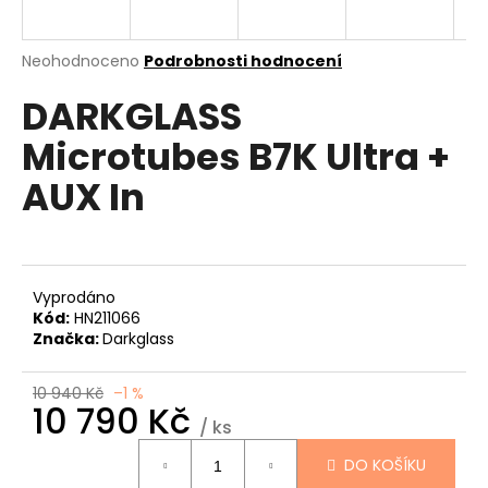
a
j
Průměrné
Neohodnoceno
Podrobnosti hodnocení
í
hodnocení
DARKGLASS
produktu
t
je
?
Microtubes B7K Ultra +
0,0
z
AUX In
5
hvězdiček.
HLEDAT
Vyprodáno
Kód:
HN211066
Značka:
Darkglass
D
o
p
10 940 Kč
–1 %
10 790 Kč
o
/ ks
r
Měrná
u
DO KOŠÍKU
cena: