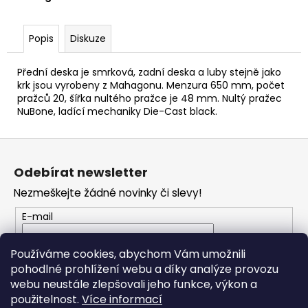
č
u
j
Popis
Diskuze
e
m
Přední deska je smrková, zadní deska a luby stejně jako
e
krk jsou vyrobeny z Mahagonu. Menzura 650 mm, počet
pražců 20, šířka nultého pražce je 48 mm. Nultý pražec
NuBone, ladící mechaniky Die-Cast black.
SENCOR
LADIČKA
KYTAROVÁ
Z
DIGITÁLNÍ
á
SDT-
Odebírat newsletter
7
p
Nezmeškejte žádné novinky či slevy!
350
a
Kč
t
E-mail
í
Vložením e-mailu souhlasíte s
podmínkami
Používáme cookies, abychom Vám umožnili
ochrany osobních údajů
pohodlné prohlížení webu a díky analýze provozu
webu neustále zlepšovali jeho funkce, výkon a
PŘIHLÁSIT SE
použitelnost.
Více informací