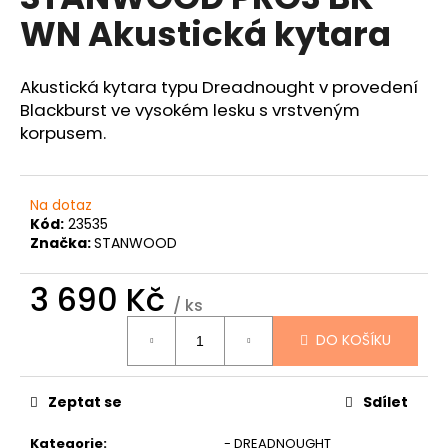
je
a
WN Akustická kytara
0,0
z
j
5
í
hvězdiček.
Akustická kytara typu Dreadnought v provedení
t
Blackburst ve vysokém lesku s vrstveným
?
korpusem.
Na dotaz
Kód:
23535
HLEDAT
Značka:
STANWOOD
3 690 Kč
/ ks
D
Měrná
o
DO KOŠÍKU
cena:
p
o
Zeptat se
Sdílet
r
u
Kategorie
:
- DREADNOUGHT