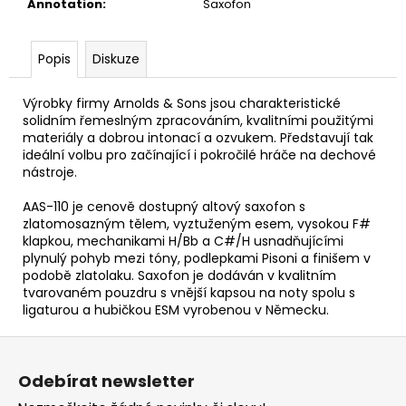
č
Annotation
:
Saxofon
u
j
Popis
Diskuze
e
m
e
Výrobky firmy Arnolds & Sons jsou charakteristické
solidním řemeslným zpracováním, kvalitními použitými
materiály a dobrou intonací a ozvukem. Představují tak
DR
ideální volbu pro začínající i pokročilé hráče na dechové
STRINGS
nástroje.
DRAGON
SKIN+
AAS-110 je cenově dostupný altový saxofon s
COATED
zlatomosazným tělem, vyztuženým esem, vysokou F#
PHOSPHOR
klapkou, mechanikami H/Bb a C#/H usnadňujícími
BRONZE
plynulý pohyb mezi tóny, podlepkami Pisoni a finišem v
LIGHT
podobě zlatolaku. Saxofon je dodáván v kvalitním
12-
tvarovaném pouzdru s vnější kapsou na noty spolu s
54
STRUNY
ligaturou a hubičkou ESM vyrobenou v Německu.
PRO
AKUSTICKOU
Z
KYTARU
á
Odebírat newsletter
400
p
Kč