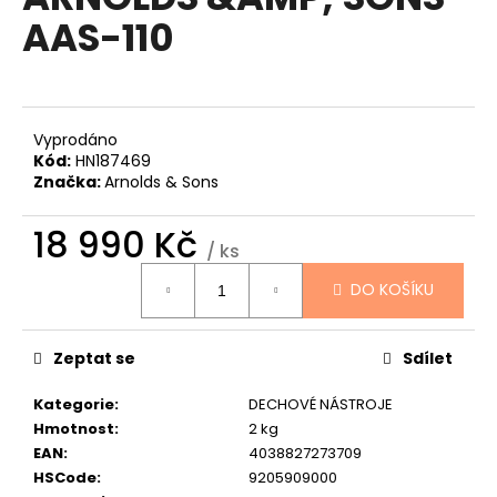
je
a
AAS-110
0,0
z
j
5
í
hvězdiček.
t
?
Vyprodáno
Kód:
HN187469
Značka:
Arnolds & Sons
18 990 Kč
/ ks
HLEDAT
Měrná
DO KOŠÍKU
cena:
D
Zeptat se
Sdílet
o
p
Kategorie
:
DECHOVÉ NÁSTROJE
o
Hmotnost
:
2 kg
r
EAN
:
4038827273709
u
HSCode
:
9205909000