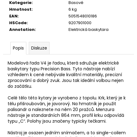
č
Kategorie
:
Basové
u
Hmotnost
:
6 kg
j
EAN
:
5051548010186
e
HSCode
:
9207901000
m
Annotation
:
Elektrická baskytara
e
Popis
Diskuze
TOKAI
CAT'S
EYES
Modelová řada V4 je řadou, která sdružuje elektrické
DREADNOUGHT
baskytary typu Precision Bass. Tyto nástroje nabízí
CE62
vzhledem k ceně nebývale kvalitní materiály, precizní
AKUSTICKÁ
zpracování a dobrý zvuk. Jsou tak ideální volbou nejen
KYTARA
do začátku.
11
600
Celé tělo této kytary je vyrobeno z topolu. Krk, který je k
Kč
tělu přišroubován, je javorový. Na hmatník je použit
palisandr a naleznete na něm 20 pražců. Menzura
nástroje je standardních 864 mm, profil krku odpovídá
typu „C“. Polohy jsou značeny typicky tečkami.
Nástroj je osazen jedním snímačem, a to single-coilem