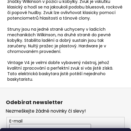
značky Wilkinson v pozici u kobylky. Zvuk je vskutku
klasický a hodí se na jakoukoli podobu bluesové, rockové
či popové hudby. Zvuk lze ovlivňovat klasicky pomocí
potenciometrů hlasitosti a tónové clony.
Struny jsou na jedné straně uchyceny v ladicích
mechanikách Wilkinson, na druhé straně do pevné
kobylky. Stabilita ladění a dobrý sustain jsou tak
zaručeny. Nultý pražec je plastový. Hardware je v
chromovaném provedení.
Vintage V4 je velmi dobře vybavený nástroj, jehož
kvalitní zpracování a perfektní zvuk si vás jistě získá.
Tato elektrická baskytara jistě potěší nejednoho
baskytaristu.
Z
á
Odebírat newsletter
p
Nezmeškejte žádné novinky či slevy!
a
t
E-mail
í