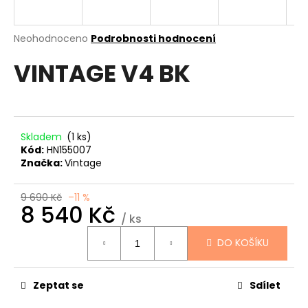
a
j
Průměrné
Neohodnoceno
Podrobnosti hodnocení
í
hodnocení
VINTAGE V4 BK
produktu
t
je
?
0,0
z
5
hvězdiček.
Skladem
(1 ks)
Kód:
HN155007
HLEDAT
Značka:
Vintage
9 690 Kč
–11 %
8 540 Kč
D
/ ks
Měrná
o
DO KOŠÍKU
cena:
p
o
r
Zeptat se
Sdílet
u