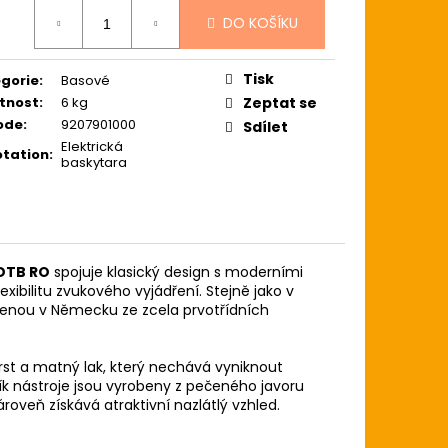
ZE LIGHT 12-54
ná
USTICKOU KYTARU
DO KOŠÍKU
:
Tisk
gorie
:
Basové
tnost
:
6 kg
Zeptat se
ode
:
9207901000
Sdílet
Elektrická
tation
:
baskytara
 DTB RO
spojuje klasický design s moderními
ibilitu zvukového vyjádření. Stejně jako v
benou v Německu ze zcela prvotřídních
st a matný lak, který nechává vyniknout
ík nástroje jsou vyrobeny z pečeného javoru
roveň získává atraktivní nazlátlý vzhled.