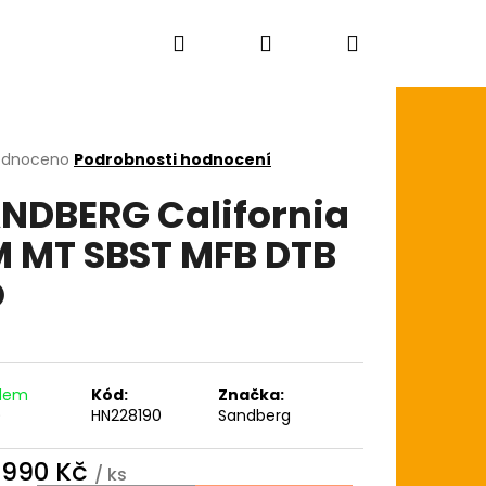
Hledat
Přihlášení
Nákupní
košík
rné
odnoceno
Podrobnosti hodnocení
cení
NDBERG California
ktu
 MT SBST MFB DTB
O
ček.
adem
Kód:
Značka:
)
HN228190
Sandberg
 990 Kč
AGON SKIN+ COATED
/ ks