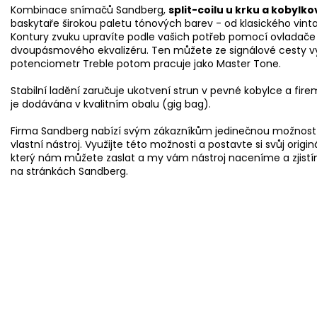
Kombinace snímačů Sandberg,
split-coilu u krku a koby
baskytaře širokou paletu tónových barev - od klasického vint
Kontury zvuku upravíte podle vašich potřeb pomocí ovladače 
dvoupásmového ekvalizéru. Ten můžete ze signálové cesty vyř
potenciometr Treble potom pracuje jako Master Tone.
Stabilní ladění zaručuje ukotvení strun v pevné kobylce a 
je dodávána v kvalitním obalu (gig bag).
Firma Sandberg nabízí svým zákazníkům jedinečnou možnost 
vlastní nástroj. Využijte této možnosti a postavte si svůj orig
který nám můžete zaslat a my vám nástroj naceníme a zjistím
na stránkách Sandberg.