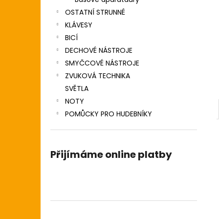
DIGITÁLNÍ PIANO
l
OSTATNÍ STRUNNÉ
8 690 Kč
KLÁVESY
BICÍ
DECHOVÉ NÁSTROJE
SMYČCOVÉ NÁSTROJE
ZVUKOVÁ TECHNIKA
SVĚTLA
NOTY
POMŮCKY PRO HUDEBNÍKY
Přijímáme online platby