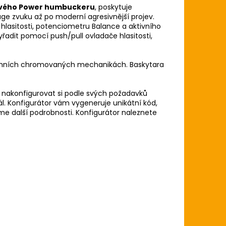
lkového Power humbuckeru
, poskytuje
age zvuku až po moderní agresivnější projev.
hlasitosti, potenciometru Balance a aktivního
adit pomocí push/pull ovladače hlasitosti,
firemních chromovaných mechanikách. Baskytara
nakonfigurovat si podle svých požadavků
inál. Konfigurátor vám vygeneruje unikátní kód,
e další podrobnosti. Konfigurátor naleznete