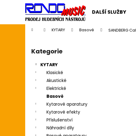
K
Přejít
na
o
DALŠÍ SLUŽBY
obsah
Zpět
Zpět
š
do
do
í
Domů
KYTARY
Basové
SANDBERG Cali
k
obchodu
obchodu
P
o
Kategorie
Přeskočit
s
kategorie
t
KYTARY
r
Klasické
a
Akustické
n
Elektrické
n
Basové
í
Kytarové aparatury
p
Kytarové efekty
a
Příslušenství
n
Náhradní díly
CASIO CDP S110BK BEZ STOJANU
e
Basové aparataury