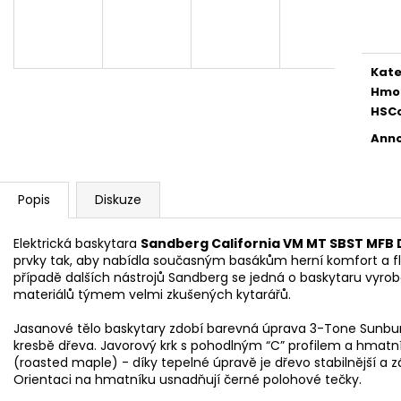
AKUSTICKÁ KYTARA
PHOSPHOR BRON
Měr
STRUNY PRO AK
cena
11 600 Kč
400 Kč
Kate
Hmo
HSC
Anno
Popis
Diskuze
Elektrická baskytara
Sandberg California VM MT SBST MFB
prvky tak, aby nabídla současným basákům herní komfort a flex
případě dalších nástrojů Sandberg se jedná o baskytaru vyro
materiálů týmem velmi zkušených kytarářů.
Jasanové tělo baskytary zdobí barevná úprava 3-Tone Sunbur
kresbě dřeva. Javorový krk s pohodlným “C” profilem a hmatn
(roasted maple) - díky tepelné úpravě je dřevo stabilnější a zá
Orientaci na hmatníku usnadňují černé polohové tečky.