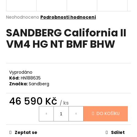
a
j
Průměrné
Neohodnoceno
Podrobnosti hodnocení
í
hodnocení
SANDBERG California II
produktu
t
je
?
VM4 HG NT BMF BHW
0,0
z
5
hvězdiček.
HLEDAT
Vyprodáno
Kód:
HN188635
Značka:
Sandberg
D
46 590 Kč
/ ks
o
Měrná
p
DO KOŠÍKU
cena:
o
r
u
Zeptat se
Sdílet