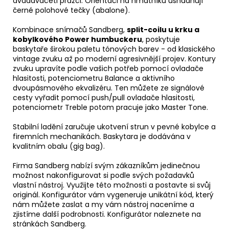
dvaadvaceti pražci. Orientaci na hmatníku usnadňují
černé polohové tečky (abalone).
Kombinace snímačů Sandberg,
split-coilu u krku a
kobylkového Power humbuckeru
, poskytuje
baskytaře širokou paletu tónových barev - od klasického
vintage zvuku až po moderní agresivnější projev. Kontury
zvuku upravíte podle vašich potřeb pomocí ovladače
hlasitosti, potenciometru Balance a aktivního
dvoupásmového ekvalizéru. Ten můžete ze signálové
cesty vyřadit pomocí push/pull ovladače hlasitosti,
potenciometr Treble potom pracuje jako Master Tone.
Stabilní ladění zaručuje ukotvení strun v pevné kobylce a
firemních mechanikách. Baskytara je dodávána v
kvalitním obalu (gig bag).
Firma Sandberg nabízí svým zákazníkům jedinečnou
možnost nakonfigurovat si podle svých požadavků
vlastní nástroj. Využijte této možnosti a postavte si svůj
originál. Konfigurátor vám vygeneruje unikátní kód, který
nám můžete zaslat a my vám nástroj naceníme a
zjistíme další podrobnosti. Konfigurátor naleznete na
stránkách Sandberg.