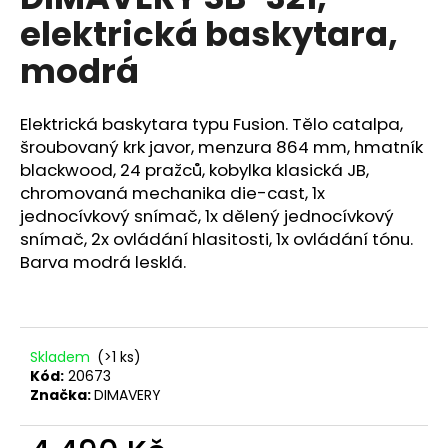
je
a
elektrická baskytara,
0,0
z
j
modrá
5
í
hvězdiček.
t
Elektrická baskytara typu Fusion. Tělo catalpa,
?
šroubovaný krk javor, menzura 864 mm, hmatník
blackwood, 24 pražců, kobylka klasická JB,
chromovaná mechanika die-cast, 1x
jednocívkový snímač, 1x dělený jednocívkový
HLEDAT
snímač, 2x ovládání hlasitosti, 1x ovládání tónu.
Barva modrá lesklá.
D
o
Skladem
(>1 ks)
p
Kód:
20673
o
Značka:
DIMAVERY
r
u