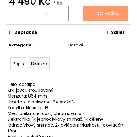
4 490 Kč
č
/ ks
u
Měrná
j
DO KOŠÍKU
cena:
e
m
Zeptat se
Sdílet
e
Kategorie
:
Basové
TOKAI
CAT'S
EYES
Popis
Diskuze
DREADNOUGHT
CE62
AKUSTICKÁ
KYTARA
Tělo: catalpa
Krk: javor, šroubovaný
11
Menzura: 864 mm
600
Hmatník: blackwood, 24 pražců
Kč
Kobylka: klasická JB
Mechanika: die-cast, chromovaná
Elektronika: 1x jednocívkový snímač, 1x dělený
jednocívkový snímač, 2x ovládání hlasitosti, 1x ovládání
tónu
Výstup: Jack 6,35 mm