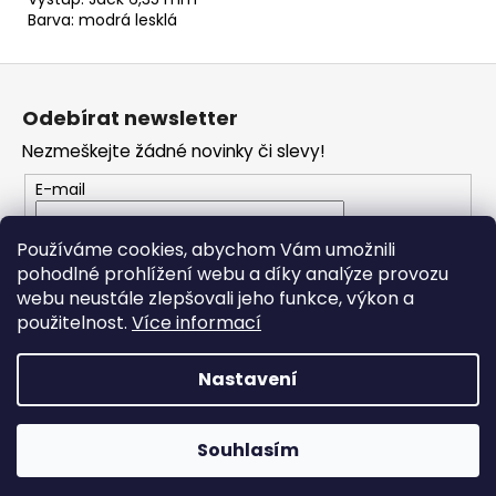
Barva: modrá lesklá
Z
á
Odebírat newsletter
p
Nezmeškejte žádné novinky či slevy!
a
t
E-mail
í
Vložením e-mailu souhlasíte s
podmínkami
Používáme cookies, abychom Vám umožnili
ochrany osobních údajů
pohodlné prohlížení webu a díky analýze provozu
webu neustále zlepšovali jeho funkce, výkon a
PŘIHLÁSIT SE
použitelnost.
Více informací
Nastavení
Vytvořil Shoptet
Souhlasím
Copyright 2026
RONDO MUSIC
. Všechna práva vyhrazena.