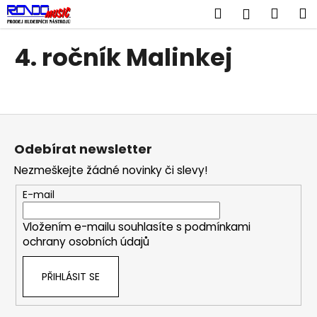
K
Přejít
Hledat
Náku
M
Přihlášen
na
o
obsah
Zpět
Zpět
košík
š
4. ročník Malinkej
í
C
k
o
p
Z
o
á
t
Odebírat newsletter
p
ř
Nezmeškejte žádné novinky či slevy!
a
e
t
E-mail
b
í
u
Vložením e-mailu souhlasíte s
podmínkami
j
ochrany osobních údajů
e
t
PŘIHLÁSIT SE
e
n