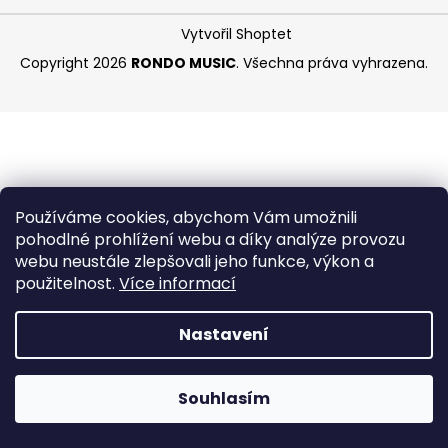
a
Vytvořil Shoptet
j
Copyright 2026
RONDO MUSIC
. Všechna práva vyhrazena.
í
t
?
Používáme cookies, abychom Vám umožnili
HLEDAT
pohodlné prohlížení webu a díky analýze provozu
webu neustále zlepšovali jeho funkce, výkon a
použitelnost.
Více informací
D
Nastavení
o
p
o
Souhlasím
r
u